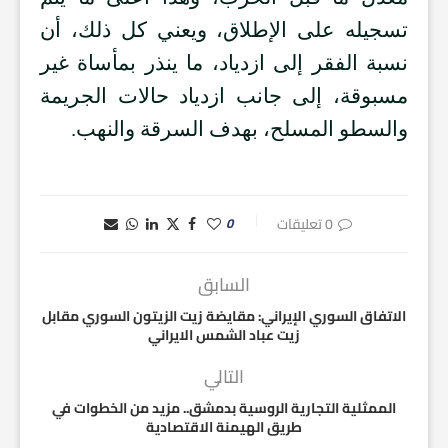
تسجيله على الإطلاق، ويعني كل ذلك، أن
نسبة الفقر إلى ازدياد، ما ينذر بمأساة غير
مسبوقة، إلى جانب ازدياد حالات الجريمة
والسطو المسلح، بهدف السرقة والنهب.
0 تعليقات
0
السابق
الاتفاق السوري الإيراني: مقايضة زيت الزيتون السوري مقابل
زيت عباد الشمس الايراني
التالي
الممثلية التجارية الروسية بدمشق.. مزيد من الخطوات في
طريق الهيمنة الاقتصادية