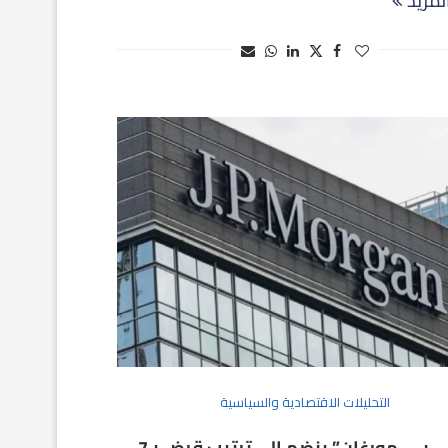
لمزيد
التحليلات الاقتصادية والسياسية
“جي. بي. مورغان” ينضم إلى ترتيب قرض بـ7