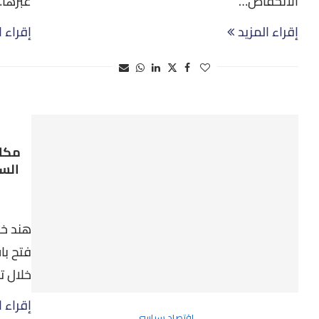
الانخفاض…
عبرها
إقراء المزيد
إقراء ا
مكاش
الس
هند خل
فتح با
خلال ت
إقراء ا
اقتصاد سياسي