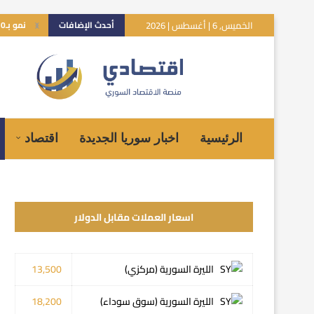
الخميس, 6 | أغسطس | 2026
أحدث الإضافات
نمو بـ10% للاقتصاد السوري.. هل تعكس توقعات صندوق النقد الواقع؟
الرئيسية
اخبار سوريا الجديدة
اقتصاد
اسعار العملات مقابل الدولار
الليرة السورية (مركزي)
13,500
الليرة السورية (سوق سوداء)
18,200