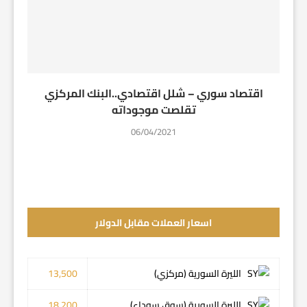
اقتصاد سوري – شلل اقتصادي..البنك المركزي
تقلصت موجوداته
06/04/2021
اسعار العملات مقابل الدولار
الليرة السورية (مركزي)
13,500
الليرة السورية (سوق سوداء)
18,200