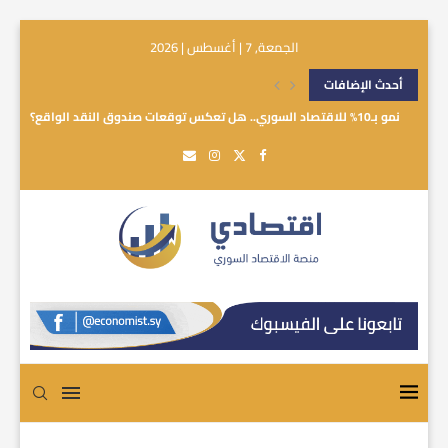
الجمعة, 7 | أغسطس | 2026
أحدث الإضافات
نمو بـ10% للاقتصاد السوري.. هل تعكس توقعات صندوق النقد الواقع؟