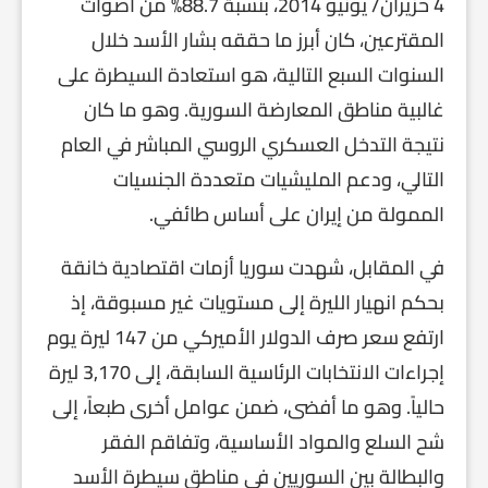
4 حزيران/ يونيو 2014، بنسبة 88.7% من أصوات
المقترعين، كان أبرز ما حققه بشار الأسد خلال
السنوات السبع التالية، هو استعادة السيطرة على
غالبية مناطق المعارضة السورية. وهو ما كان
نتيجة التدخل العسكري الروسي المباشر في العام
التالي، ودعم المليشيات متعددة الجنسيات
الممولة من إيران على أساس طائفي.
في المقابل، شهدت سوريا أزمات اقتصادية خانقة
بحكم انهيار الليرة إلى مستويات غير مسبوقة، إذ
ارتفع سعر صرف الدولار الأميركي من 147 ليرة يوم
إجراءات الانتخابات الرئاسية السابقة، إلى 3,170 ليرة
حالياً. وهو ما أفضى، ضمن عوامل أخرى طبعاً، إلى
شح السلع والمواد الأساسية، وتفاقم الفقر
والبطالة بين السوريين في مناطق سيطرة الأسد