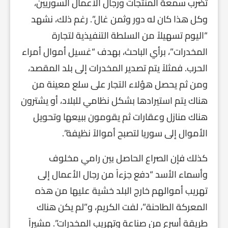
تضرب سمعة المنتجات ورجال الأعمال السوريين،
وكل هذا كان له دور وثمن غال”. رغم ذلك، نشهد
“اليوم تسهيلاً من السلطة التنفيذية لتجارة
المخدرات”، برأي الباحث، بهدف “غسيل أموال أمراء
الحرب. فمثلاً يتم تصدير المخدرات إلى بلد المقصد،
ومن ثم يحصل هؤلاء التجار على سلع معينة من
هناك يتم استيرادها بشكل نظامي للبلاد، أو يشترون
هناك منازل وعقارات ثم يقومون ببيعها وتحويل
الأموال إلى سوريا لتصبح أموالاً نظيفة”.
كذلك فإن الصراع الحاصل بين رامي مخلوف
وأسماء الأسد “دفع جزءاً من رجال الأعمال إلى
تهريب أموالهم خارج البلد خشية عليها من هذه
المعركة الطاحنة”، لفت الكريم، و”لم يكن هناك
طريقة أسرع من صناعة وتهريب المخدرات”. مشيراً