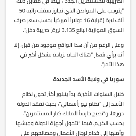
الضريبية للمستثمرين الجدد”، بينما في مقابل ذلك،
“يتوجب على المواطن الذي تجاوز سقف راتبه 50
ألف ليرة [قرابة 16 دولاراً أميركياً بحسب سعر صرف
السوق الموازية البالغ 3,135 ليرة] ضريبة دخل”.
وعلى الرغم من أن هذا الواقع موجود من قبل، إلا
أنه برأي شعار “هناك اتجاه لزيادة بشكل أكبر في
هذا الأمر”.
سوريا في ولاية الأسد الجديدة
خلال السنوات الأخيرة، بدأ يتبلور أكثر تحول نظام
الأسد إلى “نظام نيو رأسمالي”، بحيث تفقد الدولة
دورها، و”تصبح حارساً لأملاك كبار المستثمرين”،
بحسب الكريم، فيما “تتحول أجهزة الدولة وجيشها
وأمنها إلى خدام لرجال الأعمال ومصالحهم على