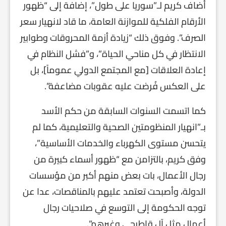
أضاف كريم لـ”سوريا على طول”، إضافة إلى “ظهور
الأرقام الفلكية للموازنة العامة، ما قاد لانهيار سعر
الصرف”. وفوق ذلك “زيادة أزمة المحروقات وطوابير
الانتظار في كل مناحي الحياة”، و”فشل النظام في
إعادة العلاقات [مع المجتمع الدولي عموماً]، بل
على العكس فُرضت عليه عقوبات مضاعفة”.
كما اتسمت السنوات السابقة من حكم الأسد
بـ”انهيار المنظومتين الصحية والتعليمية، كما لم
يتحسن مستوى الكهرباء والخدمات الأساسية”،
وفق كريم، بالتزامن مع “ظهور أسماء كبيرة من
رجال الأعمال، بات بعض منهم أكبر من مؤسسات
الدولة، وأصبحت تعتمد عليهم بالمناقصات، عدا عن
توجه الحكومة إلى التوسع في صلاحيات رجال
أعمال مثل آل قاطرجي وغيرهم”.