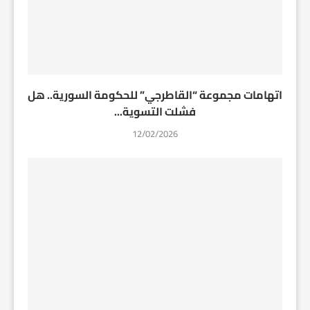
اتهامات مجموعة “القاطرجي” للحكومة السورية.. هل
فشلت التسوية...
12/02/2026