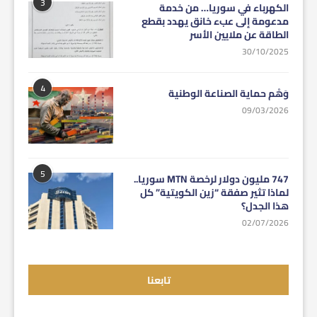
3
الكهرباء في سوريا… من خدمة
مدعومة إلى عبء خانق يهدد بقطع
الطاقة عن ملايين الأسر
30/10/2025
4
وَهْم حماية الصناعة الوطنية
09/03/2026
5
747 مليون دولار لرخصة MTN سوريا..
لماذا تثير صفقة “زين الكويتية” كل
هذا الجدل؟
02/07/2026
تابعنا