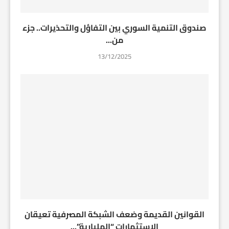
صندوق التنمية السوري بين التفاؤل والتحذيرات.. جزء
من...
13/12/2025
القوانين القديمة وضعف الشبكة المصرفية تعيقان
الاستثمارات “المليارية”...