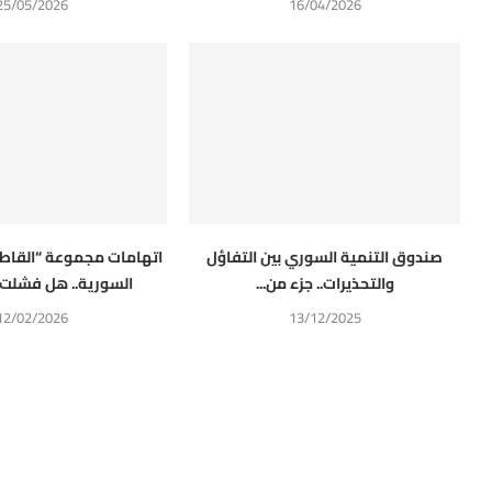
25/05/2026
16/04/2026
صندوق التنمية السوري بين التفاؤل
اتهامات مجموعة “القاط
والتحذيرات.. جزء من...
السورية.. هل فشلت ا
12/02/2026
13/12/2025