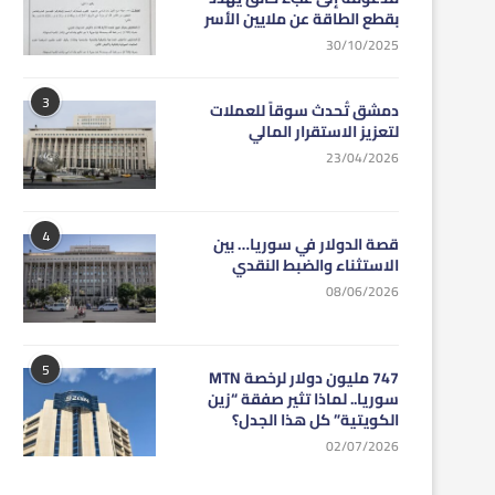
بقطع الطاقة عن ملايين الأسر
30/10/2025
3
دمشق تُحدث سوقاً للعملات
لتعزيز الاستقرار المالي
23/04/2026
4
قصة الدولار في سوريا… بين
الاستثناء والضبط النقدي
08/06/2026
5
747 مليون دولار لرخصة MTN
سوريا.. لماذا تثير صفقة “زين
الكويتية” كل هذا الجدل؟
02/07/2026