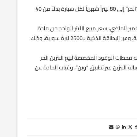
ورفعت الوزارة حينها مخصصات مادة البنزين المُباع بالسعر “الحر” إلى 80 ليتراً شهرياً لكل سيارة بدلاً من 40
بر الماضي، سعر مبيع الليتر الواحد من مادة
البنزين أوكتان 90 (الحر) للسيارات خارج المخصصات المدعومة، وعبر البطاقة الذكية بـ2500 ليرة سورية، وذلك
يه محطات الوقود المخصصة لبيع البنزين الحر
الة البنزين عبر تطبيق “وين”، وغياب المادة عن