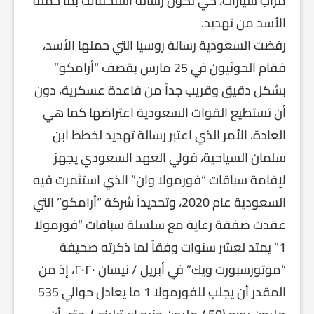
مرآب سيارات، كي تكون رسالة استخفاف بما حمله
الأسد من تهديد.
رفضت السعودية رسالة روسيا التي حملها الأسد،
فقام الحوثيون في 25 مارس بقصف “أرامكو”
بشكل دقيق وقريب جداً من قاعدة عسكرية، دون
أن تستطيع القوات السعودية اعتراضها كما هي
العادة، الأمر الذي اعتبر رسالة تهديد لخطط ابن
سلمان السياحية، فولي العهد السعودي يجهز
لإقامة سباقات “فورمولا وان” الذي استثمرت فيه
السعودية عام 2020، وتحديداً شركة “أرامكو” التي
عقدت صفقة رعاية مع سلسلة سباقات “فورمولا
1” يمتد لعشر سنوات وفقاً لما ذكرته صحيفة
“موتورسبورت ويك” في أبريل / نيسان ٢٠٢٠، إذ من
المقدر أن يجلب للفورمولا 1 ما يعادل حوالي 535