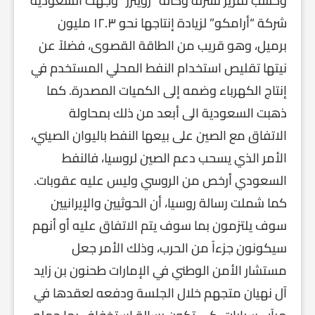
وحسب تقرير نشرته وكالة “رويترز” وجهت السعودية
شركة “أرامكو” لزيادة إنتاجها نحو ١٢.٣ مليون
برميل، وهو قريب من الطاقة القصوى، فضلاً عن
نيتها تقليص استخدام النفط المحلي المستخدم في
إنتاج الكهرباء وضمه إلى الكميات المصدرة. كما
ذهبت السعودية الى أبعد من ذلك بمحاولة
الاتفاق مع الصين على بيعها النفط باليوان الصيني،
الأمر الذي يسحب دعم الصين لروسيا، فالنفط
السعودي أرخص من الروسي وليس عليه عقوبات.
كما شملت رسالة روسيا، أن الحوثيين والإيرانيين
سوف يلتزمون بما سوف يتم الاتفاق عليه أو أنهم
سيكونون جزءاً من الحرب، وذلك الأمر جعل
مستشار الأمن الوطني في الإمارات طحنون بن زايد
آل نهيان متجهم خلال الجلسة ودفعه لعقدها في