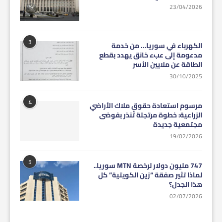
23/04/2026
3
الكهرباء في سوريا… من خدمة
مدعومة إلى عبء خانق يهدد بقطع
الطاقة عن ملايين الأسر
30/10/2025
4
مرسوم استعادة حقوق ملاك الأراضي
الزراعية: خطوة مرتجلة تُنذر بفوضى
مجتمعية جديدة
19/02/2026
5
747 مليون دولار لرخصة MTN سوريا..
لماذا تثير صفقة “زين الكويتية” كل
هذا الجدل؟
02/07/2026