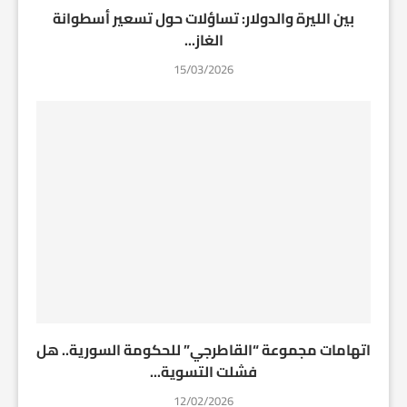
بين الليرة والدولار: تساؤلات حول تسعير أسطوانة
الغاز...
15/03/2026
اتهامات مجموعة “القاطرجي” للحكومة السورية.. هل
فشلت التسوية...
12/02/2026