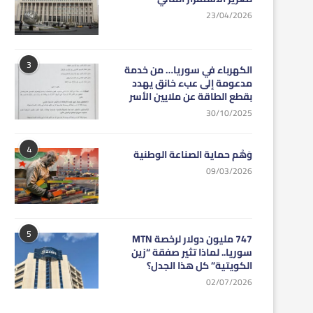
23/04/2026
3
الكهرباء في سوريا… من خدمة
مدعومة إلى عبء خانق يهدد
بقطع الطاقة عن ملايين الأسر
30/10/2025
4
وَهْم حماية الصناعة الوطنية
09/03/2026
5
747 مليون دولار لرخصة MTN
سوريا.. لماذا تثير صفقة “زين
الكويتية” كل هذا الجدل؟
02/07/2026