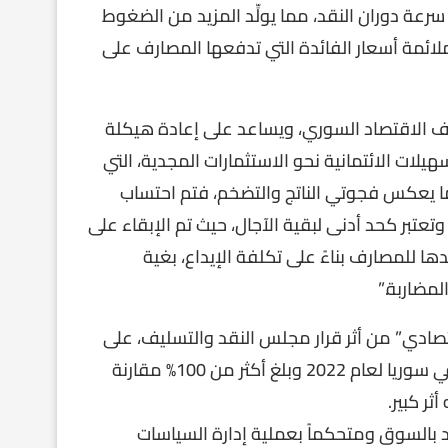
رعة دوران النقد، مما يولِّد المزيد من الضغوط
لائمة أسعار الفائدة التي تدفعها المصارف على
 الاقتصاد السوري، ويساعد على إعادة هيكلة
لات الائتمانية نحو الاستثمارات المجدية، التي
بما يعكس فجوتي الناتج والتضخم، فتم احتساب
أجل شهر واحد، وتعتبر كحد أدنى لبقية الآجال، حيث تم الإبقاء على
ها للمصارف بناءً على تكلفة الإيداع، بغية
مضاربة.”
صادي” من أثر قرار مجلس النقد والتسليف، على
أرض الواقع، خاصة وأن معدل التضخم يزداد بشكل يومي في سوريا لعام 2022 وبلغ أكثر من 100% مقارنة
ود بالسوق ومتحكماً بعملية إدارة السياسات