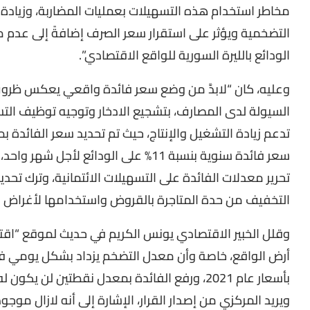
مخاطر استخدام هذه التسهيلات بعمليات المضاربة، وزيادة س
التضخمية ويؤثر على استقرار سعر الصرف إضافةً إلى عدم م
الودائع بالليرة السورية للواقع الاقتصادي”.
وعليه، كان “لابدَّ من وضع سعر فائدة واقعي يعكس ظروف
السيولة لدى المصارف، بتشجيع الادخار وتوجيه توظيف التسهي
تدعم زيادة التشغيل والإنتاج، حيث تم تحديد سعر الفائدة 
سعر فائدة سنوية بنسبة 11% على الودائع ل
تحرير معدلات الفائدة على التسهيلات الائتمانية، وترك تحديد
التخفيف من حدة المتاجرة بالقروض واستخدامها لأغراض ال
وقلل الخبير الاقتصادي يونس الكريم في حديث لموقع “اقت
بأسعار عام 2021، ورفع الفائدة بمعدل نقطتين لن يكون له أثر كبير.
ويريد المركزي من إصدار القرار، الإشارة إلى أنه لازال موج