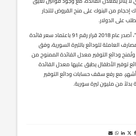
 لا يتأثر بمعدل الفائدة، مع وجود قوانين تعيق
إحجام من البنوك على منح القروض للتجار
طلب على الدولار.
وكان مجلس النقد والتسليف في “مصرف سورية المركزي”، أصدر عام 2018 قرار رقم 91 باعتماد سعر فائدة
صارف العاملة للودائع بالليرة السورية، وفق
ى شهادات الاستثمار. وتُمنح ودائع التوفير معدل الفائدة الممنوح من
ع توفير الأطفال يطبق عليها معدل الفائدة
شهر، مع رفع سقف حسابات ودائع التوفير
بدلاً من مليون ليرة سورية.