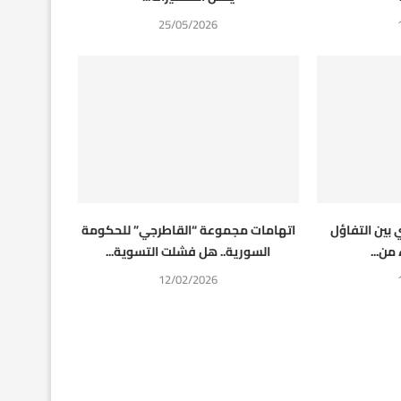
25/05/2026
بين التفاؤل
اتهامات مجموعة “القاطرجي” للحكومة
من...
السورية.. هل فشلت التسوية...
12/02/2026