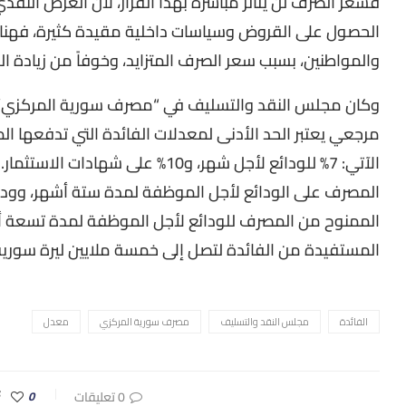
فسعر الصرف لن يتأثر مباشرة بهذا القرار، لأن العرض النقدي
الحصول على القروض وسياسات داخلية مقيدة كثيرة، فهناك 
والمواطنين، بسبب سعر الصرف المتزايد، وخوفاً من زيادة ال
مرجعي يعتبر الحد الأدنى لمعدلات الفائدة التي تدفعها الم
الآتي: 7% للودائع لأجل شهر، و10% عل
المصرف على الودائع لأجل الموظفة لمدة ستة أشهر، وودائ
الممنوح من المصرف للودائع لأجل الموظفة لمدة تسعة أ
المستفيدة من الفائدة لتصل إلى خمسة ملايين ليرة سورية 
الفائدة
مجلس النقد والتسليف
مصرف سورية المركزي
معدل
0 تعليقات
0