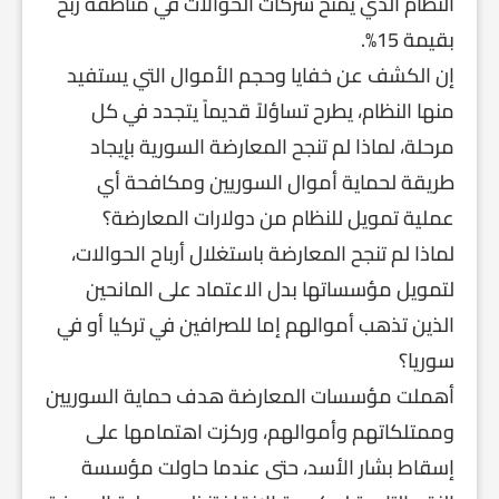
النظام الذي يمنح شركات الحوالات في مناطقه ربح
بقيمة 15%.
إن الكشف عن خفايا وحجم الأموال التي يستفيد
منها النظام، يطرح تساؤلاً قديماً يتجدد في كل
مرحلة، لماذا لم تنجح المعارضة السورية بإيجاد
طريقة لحماية أموال السوريين ومكافحة أي
عملية تمويل للنظام من دولارات المعارضة؟
لماذا لم تنجح المعارضة باستغلال أرباح الحوالات،
لتمويل مؤسساتها بدل الاعتماد على المانحين
الذين تذهب أموالهم إما للصرافين في تركيا أو في
سوريا؟
أهملت مؤسسات المعارضة هدف حماية السوريين
وممتلكاتهم وأموالهم، وركزت اهتمامها على
إسقاط بشار الأسد، حتى عندما حاولت مؤسسة