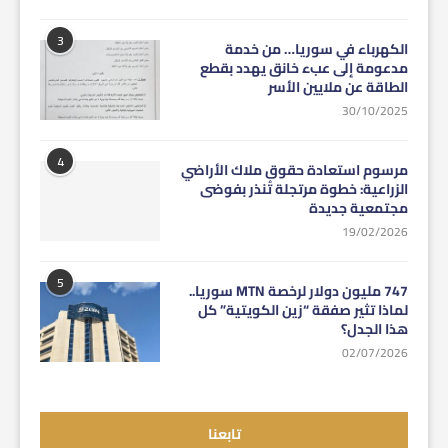
3
الكهرباء في سوريا… من خدمة
مدعومة إلى عبء خانق يهدد بقطع
الطاقة عن ملايين الأسر
30/10/2025
4
مرسوم استعادة حقوق ملاك الأراضي
الزراعية: خطوة مرتجلة تُنذر بفوضى
مجتمعية جديدة
19/02/2026
5
747 مليون دولار لرخصة MTN سوريا..
لماذا تثير صفقة “زين الكويتية” كل
هذا الجدل؟
02/07/2026
تابعنا