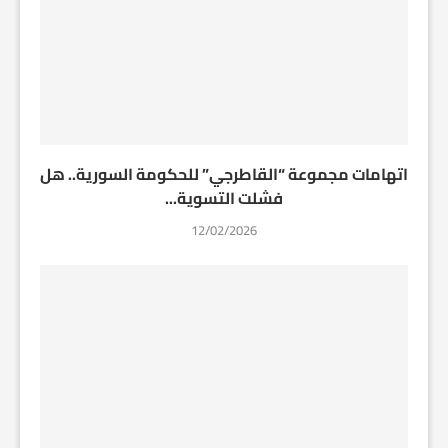
اتهامات مجموعة “القاطرجي” للحكومة السورية.. هل
فشلت التسوية...
12/02/2026