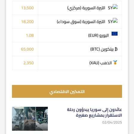
الليرة السورية (مركزي)
13,500
الليرة السورية (سوق سوداء)
18,200
اليورو (EUR)
1.08
₿ بيتكوين (BTC)
65,000
الذهب (XAU)
2,350
التمكين الاقتصادي
عائدون إلى سوريا يبدؤون رحلة
الاستقرار بمشاريع صغيرة
02/04/2025