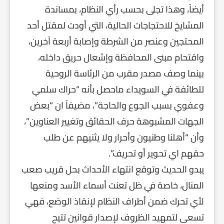
أيضاً، وهذا تجلى بحسب رأي النظام، بمساندة
المشايخ للاحتجاجات الحالية، التي أودت لمقتل أحد
المحتجين وعنصر من الشرطة وإصابة أربعة آخرين،
واقتحام مبنى المحافظة وإشعال حريق داخله،
بينما وصف مصدر مقرب من الرئاسة الروحية
للطائفة في السويداء ماحصل بأنه “حراك سلمي
وعفوي بسبب الجوع والحاجة”، مضيفاً ان “بعض
الجهات المشبوهة حرف الحقائق وتغيير العناوين”،
وأن “أهلنا وطنيون وأحرار ولا يثنيهم عن طلب
حقهم اي تحوير أو تحريف”.
يبدو الحديث وتوقع انتهاء الأحداث بحل قريب صعب
المنال، خاصة في ظل تعنت أسماء الأسد ومنعها
لأي تحرك ضمن أطراف النظام لإنقاذ الوضع، فهي
تسعى لتمهيد الظروف لإصدار قوانين تتيح