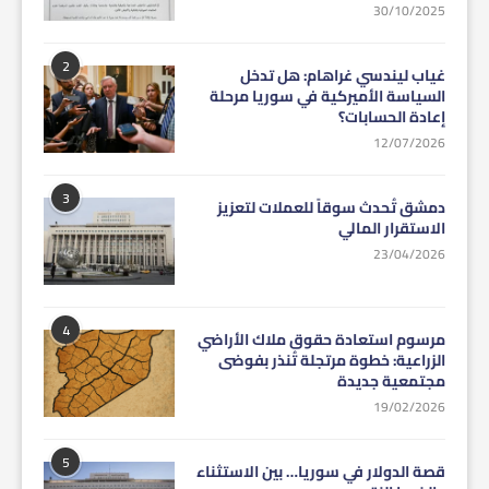
30/10/2025
2
غياب ليندسي غراهام: هل تدخل
السياسة الأميركية في سوريا مرحلة
إعادة الحسابات؟
12/07/2026
3
دمشق تُحدث سوقاً للعملات لتعزيز
الاستقرار المالي
23/04/2026
4
مرسوم استعادة حقوق ملاك الأراضي
الزراعية: خطوة مرتجلة تُنذر بفوضى
مجتمعية جديدة
19/02/2026
5
قصة الدولار في سوريا… بين الاستثناء