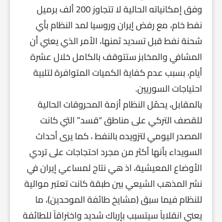
وفق إمكانياته الحالية لا تتجاوز 200 ألف برميل
نفط خام، مع رفض إيران وروسيا لمد النظام بأي
شحنة نفط قبل تسديد ثمنها، الأمر الذي يعني أن
المشافي والمخابز ستتوقف بالكامل خلال عشرة
أيام، بسبب عدم كفاية الكميات المتوافرة لتلبية
احتياجات السوريين.
بالمقابل، يحمّل النظام أزمة المحروقات الحالية
للقصف التركي على مناطق “قسد” التي كانت
المصدر اليومي لتزويده بالنفط ، كما يرى أحداث
السويداء بأنها أكثر من مجرد احتجاجات على تردي
الأوضاع المعيشية، اذ هي نتاج لمساعي إيران في
نشر المذهب الشيعي بين طبقة كانت تعتبر موالية
للنظام فيما سبق (مشايخ طائفة الموحدين)، ما
يعني انقلاباً سيتسبب بإرباك شديد واختراقاً للطائفة