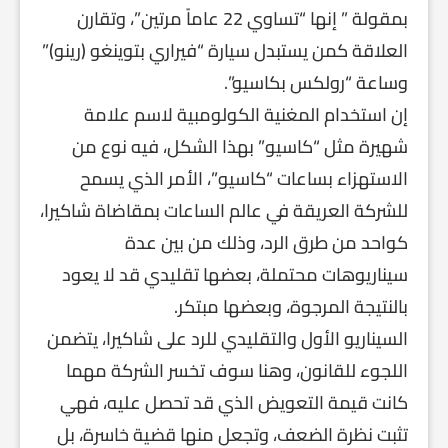
بمقولة ” إنها “تساوي 22 عاماً مرتين”، وتقارن
العلاقة كمن يستبدل سيارة “فيراري بتوينغو (رينو)”
وساعة “رولكس بكاسيو”.
إن استخدام المغنية الكولومبية لاسم علامة
شهيرة مثل “كاسيو” بهذا الشكل، فيه نوع من
الاستهزاء بساعات “كاسيو”، الأمر الذي يسمح
للشركة العريقة في عالم الساعات بمقاضاة شاكيرا،
كواحد من طرق الرد، وذلك من بين عدة
سيناريوهات محتملة، بعضها تقليدي قد لا يعود
بالنتيجة المرجوة، وبعضها مبتكر.
السيناريو الأول والتقليدي للرد على شاكيرا، يتضمن
اللجوء للقانون، وهنا سوف تخسر الشركة مهما
كانت قيمة التعويض الذي قد تحصل عليه، فهي
تثبت نظرة الضعف، وتجعل منها قضية خاسرة، بل