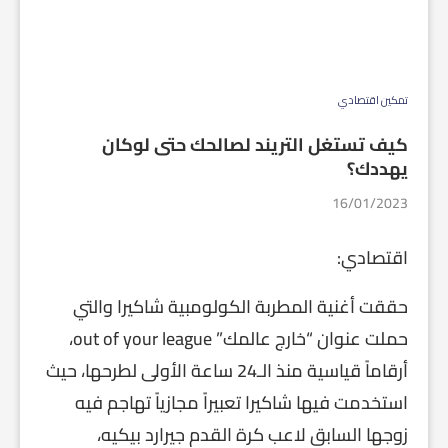
تمكين اقتصادي
كيف تستغل التريند لصالحك حتى لوكان
يهددك؟
16/01/2023
اقتصادي:
حققت أغنية المطربة الكولومبية شاكيرا والتي
حملت عنوان “خارج عالمك” out of your league،
أرقاماً قياسية منذ الـ24 ساعة الأولى لطرحها، حيث
استخدمت فيها شاكيرا تعبيراً مجازياً تهاجم فيه
زوجها السابق لاعب كرة القدم جيرارد بيكيه،