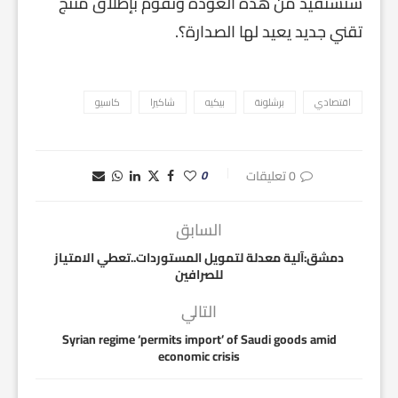
ستستفيد من هذه العودة وتقوم بإطلاق منتج
تقني جديد يعيد لها الصدارة؟.
اقتصادي
برشلونة
بيكيه
شاكيرا
كاسيو
0 تعليقات
0
السابق
دمشق:آلية معدلة لتمويل المستوردات..تعطي الامتياز
للصرافين
التالي
Syrian regime ‘permits import’ of Saudi goods amid
economic crisis