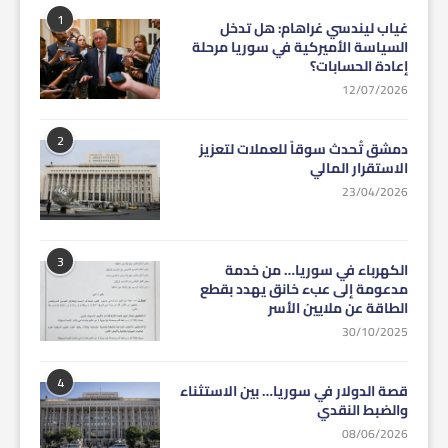
1
غياب ليندسي غراهام: هل تدخل
السياسة الأميركية في سوريا مرحلة
إعادة الحسابات؟
12/07/2026
2
دمشق تُحدث سوقاً للعملات لتعزيز
الاستقرار المالي
23/04/2026
3
الكهرباء في سوريا… من خدمة
مدعومة إلى عبء خانق يهدد بقطع
الطاقة عن ملايين الأسر
30/10/2025
4
قصة الدولار في سوريا… بين الاستثناء
والضبط النقدي
08/06/2026