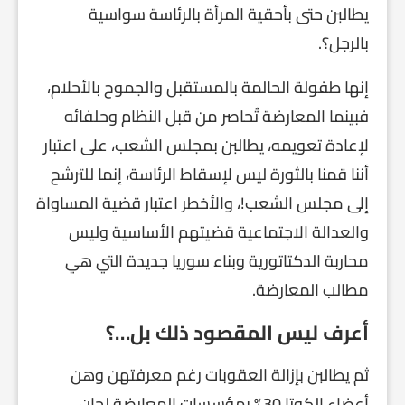
يطالبن حتى بأحقية المرأة بالرئاسة سواسية
بالرجل؟.
إنها طفولة الحالمة بالمستقبل والجموح بالأحلام،
فبينما المعارضة تُحاصر من قبل النظام وحلفائه
لإعادة تعويمه، يطالبن بمجلس الشعب، على اعتبار
أننا قمنا بالثورة ليس لإسقاط الرئاسة، إنما للترشح
إلى مجلس الشعب!، والأخطر اعتبار قضية المساواة
والعدالة الاجتماعية قضيتهم الأساسية وليس
محاربة الدكتاتورية وبناء سوريا جديدة التي هي
مطالب المعارضة.
أعرف ليس المقصود ذلك بل…؟
ثم يطالبن بإزالة العقوبات رغم معرفتهن وهن
أعضاء الكوتا 30% بمؤسسات المعارضة لجان