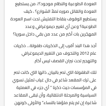
العودة الطوعية والنظام موجود؟!، من يستطيع
العودة والقاتل صوره تملأ الشوارع؟ ، كيف
يستطيع الوقوف بنقاط التفتيش تحت اسم العودة
الطوعية؟ وعن أي تغيير ديموغرافي وعدد
المهجّرين بات أكبر من عدد من بقي داخل سوريا؟
أجد هذا البند أقرب إلى الذكريات طفولة… ذكريات
عام 2012 والتخوف من التغيير الديموغرافي
والتهجير تحت نيران القصف ليس أكثر.
تلك الطفولة التي تصر بالبيان, ذاتها التي كانت تصر
على ترك المقعد شاغر في حال غياب تمثيل نسوي
في المؤسسات حيث ذكرنا ” أي جزء في العملية
السياسية والمرحلة الانتقالية، وأن تبقى المقاعد
شاغرة إن لم يتم ملؤها بالنساء” والأولى كونهن