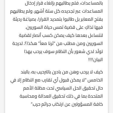
بالمساعدات، فلم يطالبهم بإلغاء قرار إدخال
المساعدات عبر تجديده كل ستة أشهر، ولم يطالبهم
بفتح المعابر بل طالبوا بتمديد القرار!، بصياغة رديئة
فيها تذاكٍ على قضية تمس حياة السوريين،
لنتساءل بعدها كيف يمكن كسب أنصار لقضية
السوريين ومن مطلب من “ثرنا معاً” هكذا؟، لدرجة
تولّد لدي شعور بأن النظام سوف يرحب بهذا
البيان!!!!
كيف لا يرحب وهن من بادرن بالترحيب به، بالبند
الخامس “لا يمكن قبول أي تقارب مع النظام إلا في
حال تحقيق الحل السياسي تحت مظلة الأمم
المتحدة بما في ذلك تحقيق العدالة ومحاسبة
كافة المسؤولين عن ارتكاب جرائم حرب.”