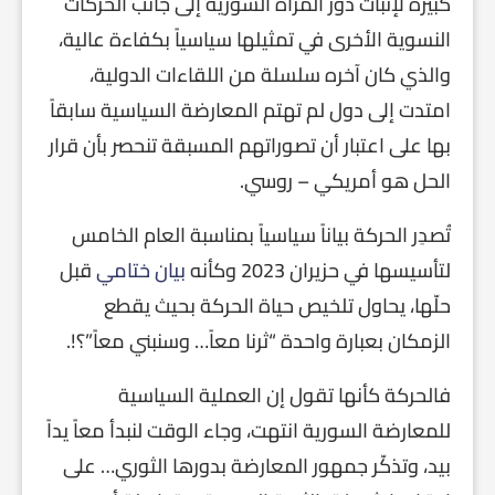
كبيرة لإثبات دور المرأة السورية إلى جانب الحركات
النسوية الأخرى في تمثيلها سياسياً بكفاءة عالية،
والذي كان آخره سلسلة من اللقاءات الدولية،
امتدت إلى دول لم تهتم المعارضة السياسية سابقاً
بها على اعتبار أن تصوراتهم المسبقة تنحصر بأن قرار
الحل هو أمريكي – روسي.
تُصدِر الحركة بياناً سياسياً بمناسبة العام الخامس
لتأسيسها في حزيران 2023 وكأنه
بيان ختامي
قبل
حلّها، يحاول تلخيص حياة الحركة بحيث يقطع
الزمكان بعبارة واحدة “ثرنا معاً… وسنبني معاً”؟!.
فالحركة كأنها تقول إن العملية السياسية
للمعارضة السورية انتهت، وجاء الوقت لنبدأ معاً يداً
بيد، وتذكّر جمهور المعارضة بدورها الثوري… على