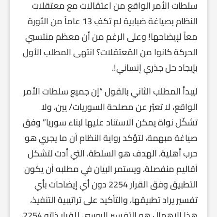
سلطات الأمر الواقع من اعتقالات مع معتقلات
النظام بصياغة ضبابية لم تكفِ 13 عاماً من الثورة
معاً لإيضاحها! وعلى الرغم من أن معظم منتسبي
الحركة كانوا من المُعتقلات؟ انتهى المطلب الأول
بإيجاد حل جذري إنساني!.
ليبدأ المطلب الثاني بالقول “إن جميع سلطات الأمر
الواقع، لا تعبّر عن مصلحة السوريات/ يين، ولا
تشكّل نواة يمكن الاستناد عليها لبناء سوريا” وفق
صياغة مبهمة، لتؤكد رواية النظام أن ما يجري هو
حرب أهلية، الهدف هو السلطة، التي أدت لتشكل
أقاليم منفصلة، ويستمر البيان في مطلبه أن يكون
التطبيق وفق القرار 2254 دون أي إيضاحات بأي
تفسير يراد تطبيقها، والتأكيد على تراتيبية التنفيذ،
هذا الإهمال هو التفسير الروسي للقرار ذاته 2254،