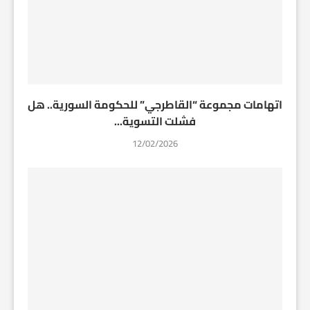
اتهامات مجموعة “القاطرجي” للحكومة السورية.. هل
فشلت التسوية...
12/02/2026