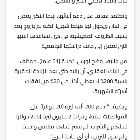
فإنه بالكاد يغطي الخبز والسكن.
وتعتمد عفاف على دعم أبنائها، ابنها الأكبر يعمل
في لبنان ويحوّل لها مبلغا شهريا، لكنه لم يتزوج بعد
بسبب الظروف المعيشية، في حين تساعدها ابنتها
التي تعمل إلى جانب دراستها الجامعية.
من جانبه، يوضح نورس كحيلة (51 عاما)، موظف
في البنك العقاري، أن راتبه حتى بعد الزيادة المقررة
بنسبة 200% لا يغطي أكثر من 20% من نفقات
أسرته الشهرية.
ويضيف “أدفع 200 ألف ليرة (20 دولارا) على
المواصلات فقط، وقرابة 2 مليون ليرة (200 دولار)
للطعام والشراب. لم نشترِ قطعة ملابس واحدة،
ولم نخرج للترفيه أو أي حاجة أخرى”.