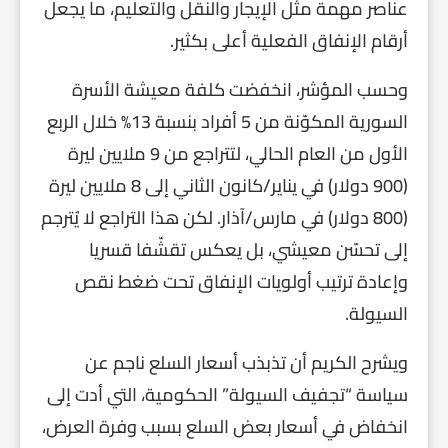
عناصر مهمة مثل الإيجار والنقل والتعليم، ما يجعل
أرقام الإنفاق الفعلية أعلى بكثير.
وحسب المؤشر، انخفضت كلفة معيشة الأسرة
السورية المكوّنة من 5 أفراد بنسبة 13% خلال الربع
الأول من العام الحالي، لتتراجع من 9 ملايين ليرة
(900 دولار) في يناير/كانون الثاني إلى 8 ملايين ليرة
(800 دولار) في مارس/آذار. لكن هذا التراجع لا يُترجم
إلى تحسّن معيشي، بل يعكس تقشّفا قسريا
وإعادة ترتيب أولويات الإنفاق تحت ضغط نقص
السيولة.
ويشرح الكريم أن تذبذب أسعار السلع ناجم عن
سياسة “تجفيف السيولة” الحكومية، التي أدت إلى
انخفاض في أسعار بعض السلع بسبب وفرة العرض،