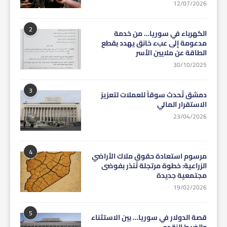
12/07/2026
2
الكهرباء في سوريا… من خدمة
مدعومة إلى عبء خانق يهدد بقطع
الطاقة عن ملايين الأسر
30/10/2025
3
دمشق تُحدث سوقاً للعملات لتعزيز
الاستقرار المالي
23/04/2026
4
مرسوم استعادة حقوق ملاك الأراضي
الزراعية: خطوة مرتجلة تُنذر بفوضى
مجتمعية جديدة
19/02/2026
5
قصة الدولار في سوريا… بين الاستثناء
والضبط النقدي