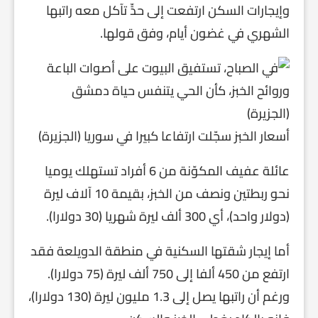
وإيجارات السكن ارتفعت إلى حدٍّ تآكل معه راتبها
الشهري في غضون أيام، وفق قولها.
أسعار الخبز سجّلت ارتفاعا كبيرا في سوريا (الجزيرة)
عائلة عفيف المكوّنة من 6 أفراد تستهلك يوميا
نحو ربطتين ونصف من الخبز، بقيمة 10 آلاف ليرة
(دولار واحد)، أي 300 ألف ليرة شهريا (30 دولارا).
أما إيجار شقتها السكنية في منطقة الدويلعة فقد
ارتفع من 450 ألفا إلى 750 ألف ليرة (75 دولارا).
ورغم أن راتبها يصل إلى 1.3 مليون ليرة (130 دولارا)،