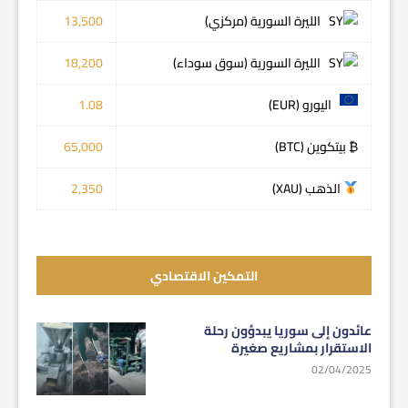
الليرة السورية (مركزي)
13,500
الليرة السورية (سوق سوداء)
18,200
اليورو (EUR)
1.08
₿ بيتكوين (BTC)
65,000
الذهب (XAU)
2,350
التمكين الاقتصادي
عائدون إلى سوريا يبدؤون رحلة
الاستقرار بمشاريع صغيرة
02/04/2025