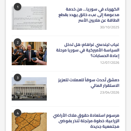
1
الكهرباء في سوريا… من خدمة
مدعومة إلى عبء خانق يهدد بقطع
الطاقة عن ملايين الأسر
30/10/2025
2
غياب ليندسي غراهام: هل تدخل
السياسة الأميركية في سوريا مرحلة
إعادة الحسابات؟
12/07/2026
3
دمشق تُحدث سوقاً للعملات لتعزيز
الاستقرار المالي
23/04/2026
4
مرسوم استعادة حقوق ملاك الأراضي
الزراعية: خطوة مرتجلة تُنذر بفوضى
مجتمعية جديدة