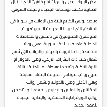
بعض البنوك، وعلى رأسها “شام كاش” الذي لا تزال
الضبابية تكتنف توسعاته الجديدة وحجمه السوقي.
ويرصد يونس الكريم ثلاثة من الرواتب في سوريا في
المناطق التي تديرها الحكومة السورية: رواتب
الموظفين الحكوميين في دمشق والمحافظات
الداخلية وتصرف بالليرة السورية، وهي رواتب
منخفضة إذا ما قورنت بالدولار. والرواتب التي تُمنح
شمال حلب ذات الإشراف التركي، وهي بالدولار أو
الليرة التركية، وتعد متوسطة. أما الكتلة الثالثة
فهي رواتب موظفي حكومة الإنقاذ السابقة،
وهي الأعلى وهي بالدولار، وتشمل رواتب
المقاتلين والأمنيين والإداريين، بمعنى أنها تتضمن
رواتب البيروقراطية العسكرية والإدارية الجديدة
للعهد الجديد.