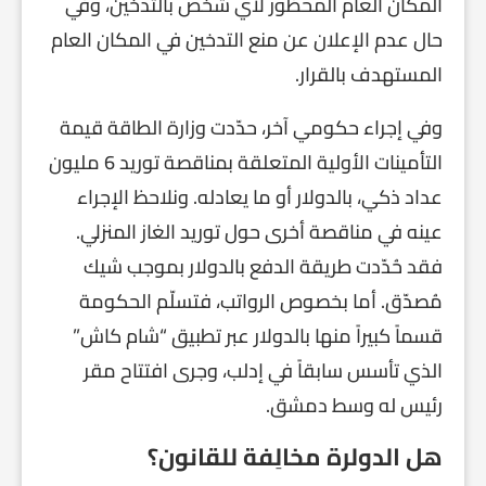
المكان العام المحظور لأي شخص بالتدخين، وفي
حال عدم الإعلان عن منع التدخين في المكان العام
المستهدف بالقرار.
وفي إجراء حكومي آخر، حدّدت وزارة الطاقة قيمة
التأمينات الأولية المتعلقة بمناقصة توريد 6 مليون
عداد ذكي، بالدولار أو ما يعادله. ونلاحظ الإجراء
عينه في مناقصة أخرى حول توريد الغاز المنزلي.
فقد حُدّدت طريقة الدفع بالدولار بموجب شيك
مُصدّق. أما بخصوص الرواتب، فتسلّم الحكومة
قسماً كبيراً منها بالدولار عبر تطبيق “شام كاش”
الذي تأسس سابقاً في إدلب، وجرى افتتاح مقر
رئيس له وسط دمشق.
هل الدولرة مخالِفة للقانون؟