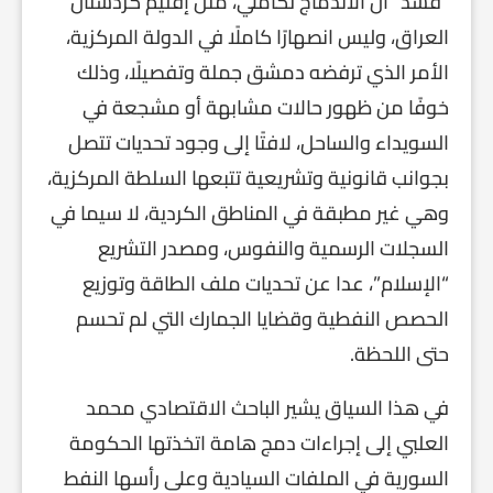
“قسد” أن الاندماج تكاملي، مثل إقليم كردستان
العراق، وليس انصهارًا كاملًا في الدولة المركزية،
الأمر الذي ترفضه دمشق جملة وتفصيلًا، وذلك
خوفًا من ظهور حالات مشابهة أو مشجعة في
السويداء والساحل، لافتًا إلى وجود تحديات تتصل
بجوانب قانونية وتشريعية تتبعها السلطة المركزية،
وهي غير مطبقة في المناطق الكردية، لا سيما في
السجلات الرسمية والنفوس، ومصدر التشريع
“الإسلام”، عدا عن تحديات ملف الطاقة وتوزيع
الحصص النفطية وقضايا الجمارك التي لم تحسم
حتى اللحظة.
في هذا السياق يشير الباحث الاقتصادي محمد
العلبي إلى إجراءات دمج هامة اتخذتها الحكومة
السورية في الملفات السيادية وعلى رأسها النفط