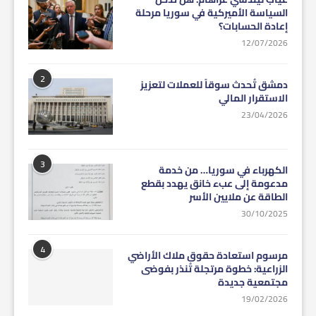
السياسة الأميركية في سوريا مرحلة
إعادة الحسابات؟
12/07/2026
2
دمشق تُحدث سوقاً للعملات لتعزيز
الاستقرار المالي
23/04/2026
3
الكهرباء في سوريا… من خدمة
مدعومة إلى عبء خانق يهدد بقطع
الطاقة عن ملايين الأسر
30/10/2025
4
مرسوم استعادة حقوق ملاك الأراضي
الزراعية: خطوة مرتجلة تُنذر بفوضى
مجتمعية جديدة
19/02/2026