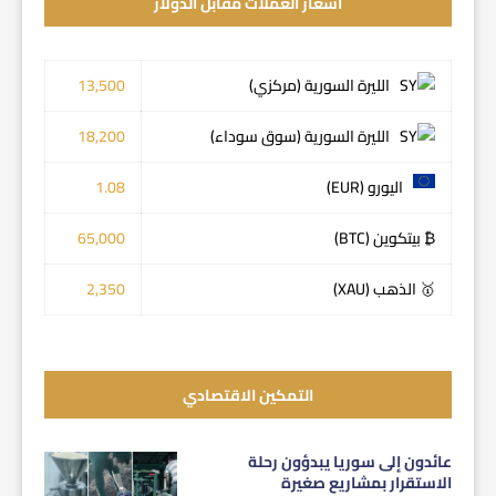
اسعار العملات مقابل الدولار
الليرة السورية (مركزي)
13,500
الليرة السورية (سوق سوداء)
18,200
اليورو (EUR)
1.08
₿ بيتكوين (BTC)
65,000
🥇 الذهب (XAU)
2,350
التمكين الاقتصادي
عائدون إلى سوريا يبدؤون رحلة
الاستقرار بمشاريع صغيرة