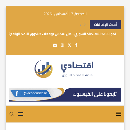
الجمعة, 7 | أغسطس | 2026
أحدث الإضافات
نمو بـ10% للاقتصاد السوري.. هل تعكس توقعات صندوق النقد الواقع؟