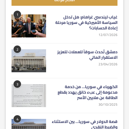
1
غياب ليندسي غراهام: هل تدخل
السياسة الأميركية في سوريا مرحلة
إعادة الحسابات؟
12/07/2026
2
دمشق تُحدث سوقاً للعملات لتعزيز
الاستقرار المالي
23/04/2026
3
الكهرباء في سوريا… من خدمة
مدعومة إلى عبء خانق يهدد بقطع
الطاقة عن ملايين الأسر
30/10/2025
4
قصة الدولار في سوريا… بين الاستثناء
والضبط النقدي