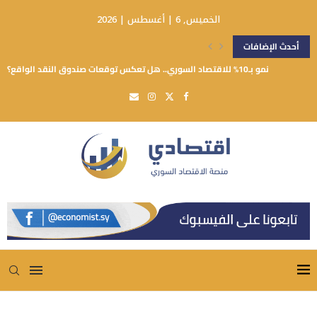
الخميس, 6 | أغسطس | 2026
أحدث الإضافات
نمو بـ10% للاقتصاد السوري.. هل تعكس توقعات صندوق النقد الواقع؟