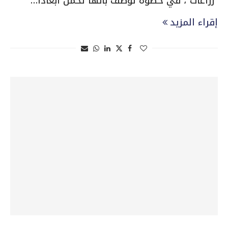
“زراعات”، في خطوة توصف بأنها تحمل أبعادًا…
إقراء المزيد