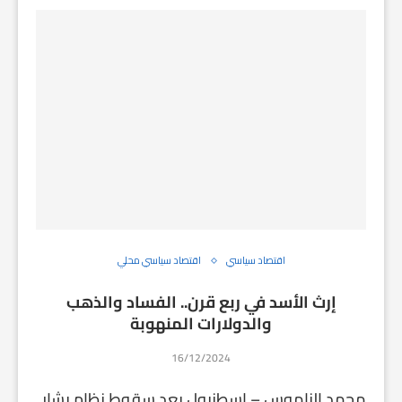
اقتصاد سياسي
اقتصاد سياسي محلي
إرث الأسد في ربع قرن.. الفساد والذهب
والدولارات المنهوبة
16/12/2024
محمد الناموس – إسطنبول بعد سقوط نظام بشار