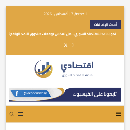
الجمعة, 7 | أغسطس | 2026
أحدث الإضافات
نمو بـ10% للاقتصاد السوري.. هل تعكس توقعات صندوق النقد الواقع؟