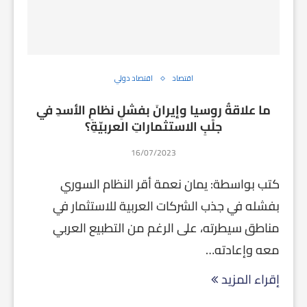
اقتصاد
اقتصاد دولي
ما علاقةُ روسيا وإيرانَ بفشلِ نظامِ الأسدِ في
جلْبِ الاستثماراتِ العربيّةِ؟
16/07/2023
كتب بواسطة: يمان نعمة أقر النظام السوري
بفشله في جذب الشركات العربية للاستثمار في
مناطق سيطرته، على الرغم من التطبيع العربي
معه وإعادته…
إقراء المزيد