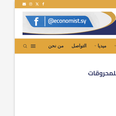
ميديا
التواصل
من نحن
للمحروقات