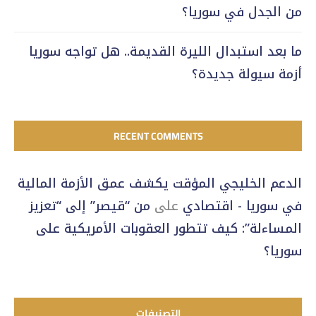
من الجدل في سوريا؟
ما بعد استبدال الليرة القديمة.. هل تواجه سوريا
أزمة سيولة جديدة؟
RECENT COMMENTS
الدعم الخليجي المؤقت يكشف عمق الأزمة المالية
في سوريا - اقتصادي
على
من “قيصر” إلى “تعزيز
المساءلة”: كيف تتطور العقوبات الأمريكية على
سوريا؟
التصنيفات