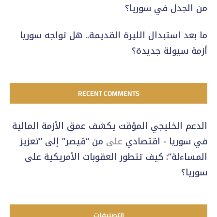
من الجدل في سوريا؟
ما بعد استبدال الليرة القديمة.. هل تواجه سوريا
أزمة سيولة جديدة؟
RECENT COMMENTS
الدعم الخليجي المؤقت يكشف عمق الأزمة المالية
في سوريا - اقتصادي
على
من “قيصر” إلى “تعزيز
المساءلة”: كيف تتطور العقوبات الأمريكية على
سوريا؟
التصنيفات