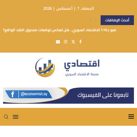
الجمعة, 7 | أغسطس | 2026
أحدث الإضافات
نمو بـ10% للاقتصاد السوري.. هل تعكس توقعات صندوق النقد الواقع؟