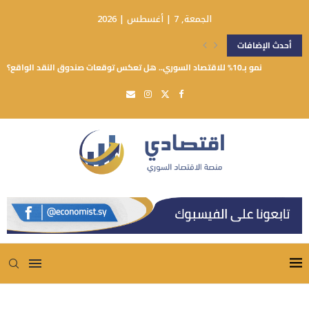
الجمعة, 7 | أغسطس | 2026
أحدث الإضافات
نمو بـ10% للاقتصاد السوري.. هل تعكس توقعات صندوق النقد الواقع؟