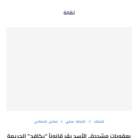
تقانة
اقتصاد
اقتصاد محلي
تمكين اقتصادي
بعقوبات مشددة.. الأسد يقر قانوناً “يكافح” الجريمة