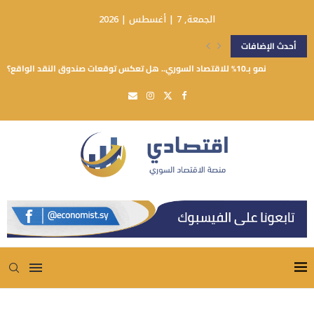
الجمعة, 7 | أغسطس | 2026
أحدث الإضافات
نمو بـ10% للاقتصاد السوري.. هل تعكس توقعات صندوق النقد الواقع؟