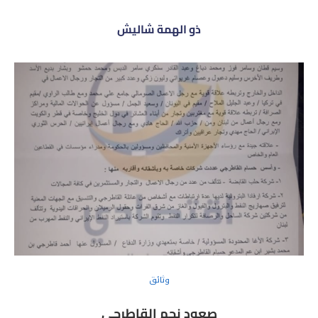
ذو الهمة شاليش
وثائق
صعود نجم القاطرجي