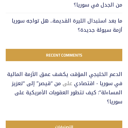
من الجدل في سوريا؟
ما بعد استبدال الليرة القديمة.. هل تواجه سوريا
أزمة سيولة جديدة؟
RECENT COMMENTS
الدعم الخليجي المؤقت يكشف عمق الأزمة المالية
في سوريا - اقتصادي
على
من “قيصر” إلى “تعزيز
المساءلة”: كيف تتطور العقوبات الأمريكية على
سوريا؟
التصنيفات