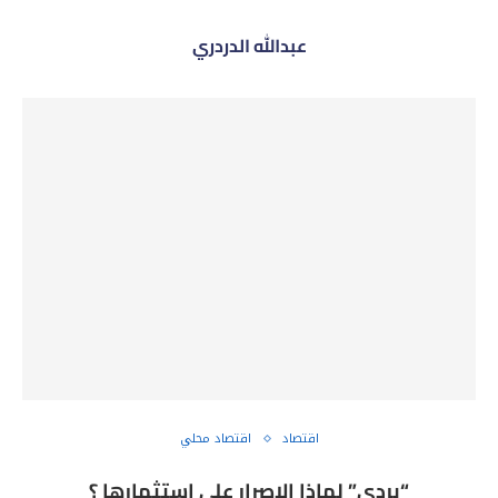
عبدالله الدردري
اقتصاد
اقتصاد محلي
“بردى” لماذا الإصرار على استثمارها ؟