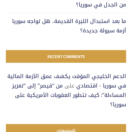
من الجدل في سوريا؟
ما بعد استبدال الليرة القديمة.. هل تواجه سوريا
أزمة سيولة جديدة؟
RECENT COMMENTS
الدعم الخليجي المؤقت يكشف عمق الأزمة المالية
في سوريا - اقتصادي
على
من “قيصر” إلى “تعزيز
المساءلة”: كيف تتطور العقوبات الأمريكية على
سوريا؟
التصنيفات