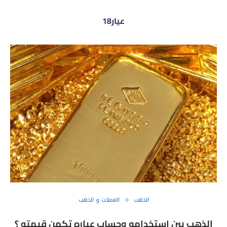
عيار18
الذهب
العملات و الذهب
الذهب بين استخدامه وحساب عياره تكمن قيمته ؟