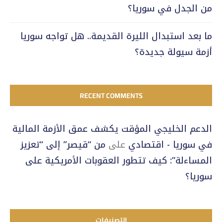
من الجدل في سوريا؟
ما بعد استبدال الليرة القديمة.. هل تواجه سوريا
أزمة سيولة جديدة؟
RECENT COMMENTS
الدعم الخليجي المؤقت يكشف عمق الأزمة المالية
في سوريا - اقتصادي
على
من “قيصر” إلى “تعزيز
المساءلة”: كيف تتطور العقوبات الأمريكية على
سوريا؟
التصنيفات