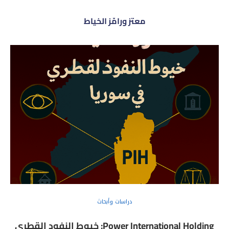
معتز ورامّز الخياط
دراسات وأبحاث
Power International Holding: خيوط النفود القطري