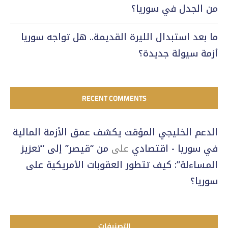
من الجدل في سوريا؟
ما بعد استبدال الليرة القديمة.. هل تواجه سوريا
أزمة سيولة جديدة؟
RECENT COMMENTS
الدعم الخليجي المؤقت يكشف عمق الأزمة المالية
في سوريا - اقتصادي
على
من “قيصر” إلى “تعزيز
المساءلة”: كيف تتطور العقوبات الأمريكية على
سوريا؟
التصنيفات