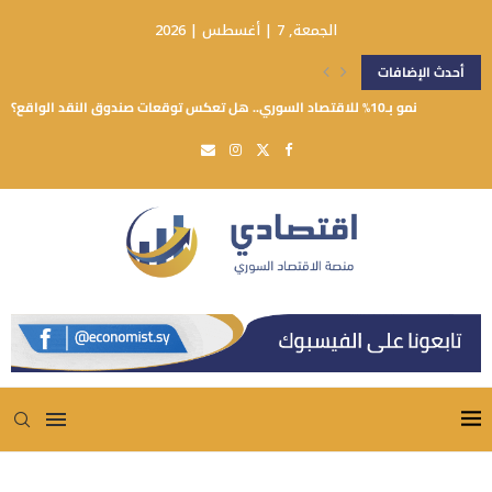
الجمعة, 7 | أغسطس | 2026
أحدث الإضافات
نمو بـ10% للاقتصاد السوري.. هل تعكس توقعات صندوق النقد الواقع؟