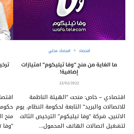
اقتصاد
اقتصاد محلي
ما الغاية من منح “وفا تيليكوم” امتيازات
ترخي
إضافية!
22/02/2022
اقتصادي – خاص: منحت “الهيئة الناظمة
اقتصاد
للاتصالات والبريد” التابعة لحكومة النظام، يوم
حكومة 
الاثنين، شركة “وفا تيليكوم” الترخيص الثالث
منح ا
لتشغيل اتصالات الهاتف المحمول…
“وفا 