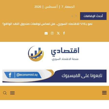
الجمعة, 7 | أغسطس | 2026
أحدث الإضافات
نمو بـ10% للاقتصاد السوري.. هل تعكس توقعات صندوق النقد الواقع؟