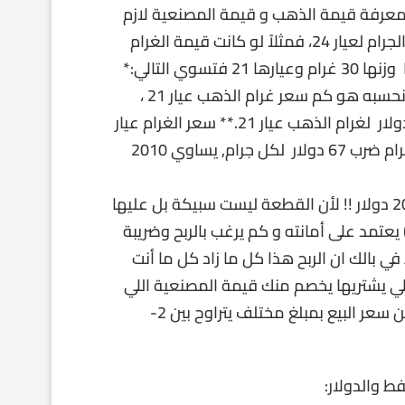
لمعرفة قيمة الذهب و قيمة المصنعية لازم
تقوم بعملية حسابية بسيطة:- أولاً اسأل الصايغ عن قيمة الجرام لعيار 24، فمثلاً لو كانت قيمة الغرام
لعيار 24 في هذا اليوم 76 دولار و القطعة اللي اردت شرائها وزنها 30 غرام وعيارها 21 فتسوي التالي:*
بما أن سعر غرام الذهب عيار 24 = 76 دولار فأول شي لازم نحسبه هو كم سعر غرام الذهب عيار 21 ،
فتضرب 76 في 0.875 (رقم نقاوة عيار 21 و هو ثابت) = 67 دولار لغرام الذهب عيار 21.** سعر الغرام عيار
21 = 67 و القطعة التي اعجبتك وزنها 30 جرام, نحسب 30 جرام ضرب 67 دولار لكل جرام, يساوي 2010
***الصايغ بطبيعة الحال لا يقول ان سعر هذه القطعة 2010 دولار !! لأن القطعة ليست سبيكة بل عليها
يعتمد على أمانته و كم يرغب بالربح وضريبة
 بالك ان الربح هذا كل ما زاد كل ما أنت
للي يشتريها يخصم منك قيمة المصنعية اللي
حسبها البايع الأول والضريبة اي يشتري ذهب وعادة اقل من سعر البيع بمبلغ مختلف يتراوح بين 2-
ط والدولار: