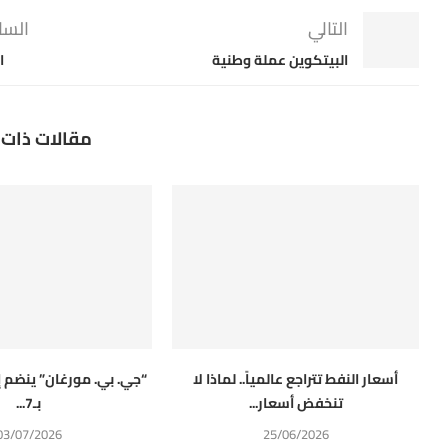
التالي
السا
البيتكوين عملة وطنية
ا
مقالات ذات 
أسعار النفط تتراجع عالمياً.. لماذا لا
“جي. بي. مورغان” ينضم 
تنخفض أسعار...
بـ7...
03/07/2026
25/06/2026