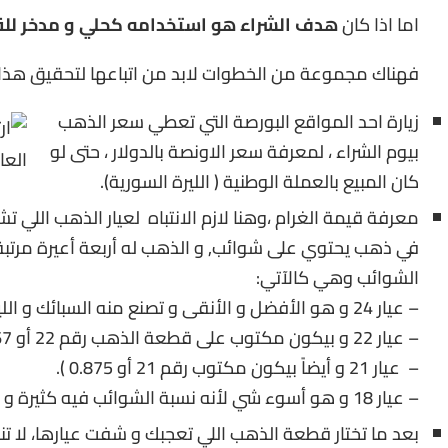
اما اذا كان
هدف الشراء هو استخدامه كحلي و مدخر لل
فهناك مجموعة من الخطوات لابد من اتباعها لتحقيق هذا
زيارة احد المواقع البورصة التي تعطي سعر الذهب
بيوم الشراء ، لمعرفة سعر الاونصة بالدولار ، حتى لو
كان المبيع بالعملة الوطنية ( الليرة السورية).
معرفة قيمة الغرام ،وهنا لازم الانتباه لعيار الذهب اللي تش
في ذهب يحتوي على شوائب, و الذهب له أربعة أعيرة مرتب
الشوائب وهي كالآتي:
– عيار 24 و هو الأفضل و الأنقى و تصنع منه السبائك و الليرات و الليرات.
– عيار 22 و بيكون مكتوب على قطعة الذهب رقم 22 أو 0.9167 و هو مقدار نقاوة هالعيار.
– عيار 21 و أيضاً بيكون مكتوب رقم 21 أو 0.875 ).
– عيار 18 و هو أسوء شي لأنه نسبة الشوائب فيه كثيرة و بيكون مكتوب 18 أو 0.750.
بعد ما تختار قطعة الذهب اللي تعجبك و شفت عيارها، لا