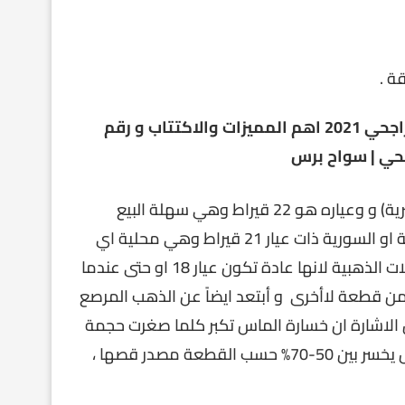
ة .
كونها من عيار 24 قيراط ، او الجنيه الانكليزي( الليرة الانكليرية) و وعياره هو 22 قيراط وهي سهلة البيع
بسبب ذات سمعة دولية الحسنة ، او البحث عن الليرة التركية او السورية ذات عيار 21 قيراط وهي محلية اي
صعبة البيع بالاسواق العالمية ، وهنا الابتعاد عن المشغولات الذهبية لانها عادة تكون عيار 18 او حتى عندما
تلف من قطعة لاأخرى و أبتعد ايضاً عن الذهب المرصع
من الاشارة ان خسارة الماس تكبر كلما صغرت حجمة
الاحجرة اللماس او كان بها نقطة سوداء وعادة بيع اللماس يخسر بين 50-70% حسب القطعة مصدر قصها ،