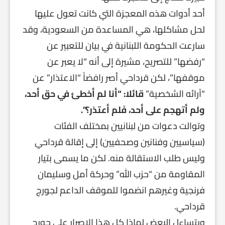
أحد أدوات هذه المعجزة التي كانت تعول عليها
لحل مشاكلها، هي المساعدة من السعودية، وقد
سارعت الحكومة اللبنانية في بيان للتعبير عن
“رفضها” للتصريح، مشيرة إلى أنه “لا يعبر عن
موقفها”، لكن قرداحي أصر رافضاً “الاعتذار” عن
“آرائه الشخصية”
قائلا: “أنا لم أخطئ في حق أحد،
ولم أتهجم على أحد، فَلم أعتذر؟”.
وتوالت دعوات من لبنانيين بمختلف الفئات
(سياسيين وفنانين وصحفيين) إلى إقالة قرداحي
وليس طلب الاستقالة منه. لكن ما يسمى بتيار
المقاومة من “حزب الله” وحركة أمل وسليمان
فرنجية وغيرهم انضموا للموقف الداعم لجورج
قرداحي.
ويتساءل البعض لماذا كل هذا الإصرار على جورج