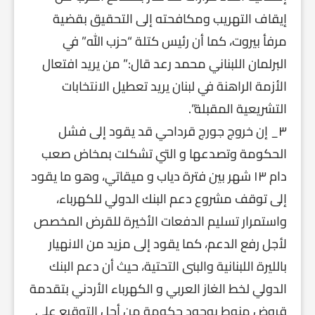
إيقاف التهريب ومكافحته إلى التحقيق بقضية
مرفأ بيروت، كما أن رئيس كتلة “حزب الله” في
البرلمان اللبناني محمد رعد قال:” من يريد افتعال
الأزمة الراهنة في لبنان يريد تعطيل الانتخابات
التشريعية المقبلة”.
٣_ إن خروج جورج قرداحي قد يقود إلى فشل
الحكومة وتصدعها و التي تشكلت بمخاض صعب
دام ١٣ شهر بين فترة دياب و ميقاتي، وهو ما يقود
إلى توقف مشروع دعم البنك الدولي للكهرباء،
واستمرار تسليم الدفعات الأخيرة للقرض المخصص
لأجل رفع الدعم، كما يقود إلى مزيد من الانهيار
بالليرة اللبنانية والبنى التحتية، حيث أن دعم البنك
الدولي لخط الغاز العربي و الكهرباء الأردني بتقدمة
قروض منوط بوجود حكومة من أجل التوقيع على