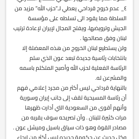
٤_ عدم خروج قرداحي يعطي لـ”حزب الله” مزيد من
السلطة مما يقود الى تسلطه على مؤسسة
الجيش وترويضها، ويفتح المجال لإيران لإعادة ترتيب
لبنان وفق مصالحها .
ولن يستطيع لبنان الخروج من هذه المعضلة إلا
بانتخابات رئاسية جديدة تبعد عون الذي سلم
الرئاسة الفعلية لحزب الله وأصبح المتكلم باسمه
والمشرعن له.
بالنهاية قرداحي ليس أكثر من مجرد إعلامي فهم
أن رئاسة المسيحية تقف إلى جانب إيران وسورية
وأنهم أقوى من السعودية التي أدارت ظهرها
مرات كثيرة للبنان . وأن تصريحه سوف يقربه من
مصادر القوة وهو ذات سياق باسيل وميشل عون .
وكل حديث عن حكومة جديده ليس أكثر من إرجاء