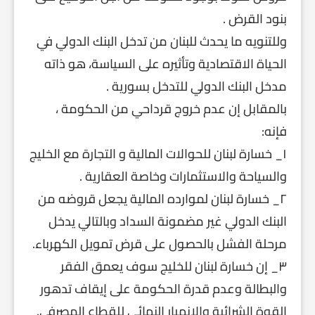
بنود القرض .
وللتنويه ما يحدث للبنان من تدخل البنك الدولي في
الحياة الاقتصادية وتأثيره على السياسة، هو ذاته
مدخل البنك الدولي للتدخل بسورية .
بالمقابل إن عدم خروج قرداحي من الحكومة ،
فإنه:
١_ خسارة لبنان للحوالات المالية و التجارة مع الخليج
والسياحة والاستثمارات وخاصة العقارية .
٢_ خسارة لبنان لموارده المالية يجعل قروضه من
البنك الدولي غير مضمونة السداد وبالتالي يدخل
مرحلة الفشل بالحصول على قرض تمويل الكهرباء.
٣_ إن خسارة لبنان للخليج سوف يعمق الفقر
والبطالة وعدم قدرة الحكومة على إيقاف تدهور
القوة الشرائية والانهيار النهائي للقطاع المصرفي.