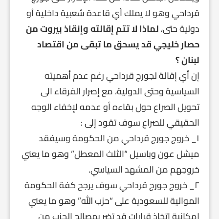
قرداحي وهو لا يملك أي قاعدة شعبية داخلية أو
دولية حتى،
لماذا لا تتم إقالته وإنقاذ بيروت من
حصار خليجي قد يسحق ما تبقى من اقتصاد
لبنان ؟
إن أي إقالة لجورج قرداحي رغم عدم أهميته
السياسية وحتى الدولية، مع إصرار الفرقاء الى
تحويل الصراع حول بقاءه أو عدمه لإخفاء الوجه
الحقيقي للصراع سوف تقود إلى :
١_ خروج جورج قرداحي من الحكومة وسيفقد
ميشل عون وباسيل “الثلث المعطل” وهو ما يعني
خروجهم من المشهد السياسي.
٢_ خروج جورج قرداحي سوف يرجح كفة الحكومة
الموالية للسعودية على “حزب الله” وهو ما يعني
إمكانية اتخاذ قرارات قد تضر بمصالح الحزب من