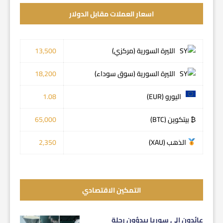
اسعار العملات مقابل الدولار
الليرة السورية (مركزي)
13,500
الليرة السورية (سوق سوداء)
18,200
اليورو (EUR)
1.08
₿ بيتكوين (BTC)
65,000
الذهب (XAU)
2,350
التمكين الاقتصادي
عائدون إلى سوريا يبدؤون رحلة