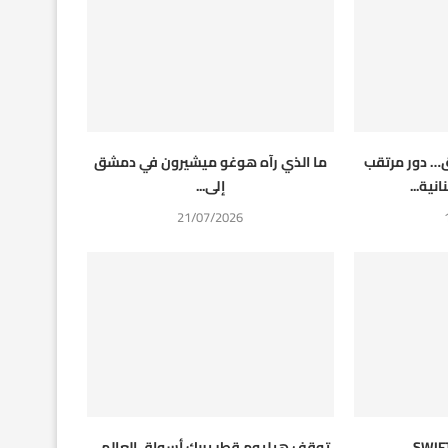
… دور مرتقب
ما الذي رآه هوغو ميشيرون في دمشق
نية...
إلى...
21/07/2026
توقف هيليوم قطر يربك أسواق العالم…