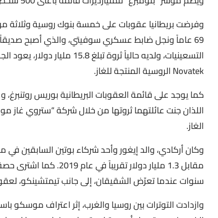
ويضم مؤشر “بلومبرغ” للمليارديرات قائمة بأغنى 500 شخص في العالم.
وفرضت بريطانيا عقوبات على خمسة بنوك روسية وثلاثة من ال
69 عاماً ونجل ضابط عسكري سوفيتي، والذي أصبح صديقاً ل
التسعينيات، ولديه حالياً ثروة تبل
Novatek الروسية المنتجة للغاز.
الغاز.
وكان أركادي، والد إيغور وأحد شركاء بوتين السابقين في م
مقابل 1.3 مليار دولار تقر
سنوات عندما تعرّض الشقيقان، إلى جانب تيمتشينكو، لعقوب
وازدادت التوترات بين روسيا والغرب، إثر اعتراف موسكو باس