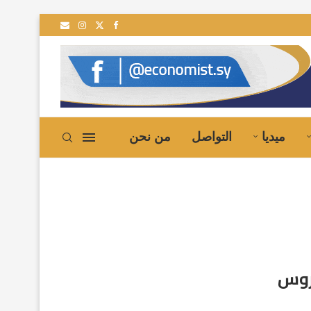
ميديا
التواصل
من نحن
لروس