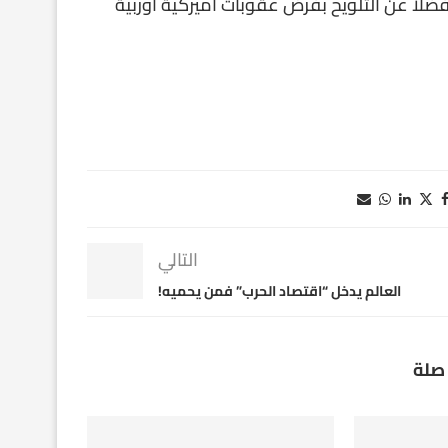
ضلاً عن التلويح بفرض عقوبات أميركية أوربية
التالي
العالم يدخل “اقتصاد الحرب” فمن يحميه!
صلة