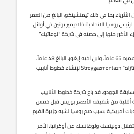
أثرياء بما في ذلك تيمتشينكو، البالغ من العمر
رئيس روسيا الاتحادية فلاديمير بوتين في أوائل
غ 15.8 مليار دولار، يعود الجزء الأكبر منها إلى حصته في شركة “نوفاتيك”
كما يوجد على قائمة العقوبات البريطانية بوريس روتنبرغ، وعمره 65 عاماً، وابن أخيه إيغور، البالغ 48 عاماً،
اللذان جنت عائلتهما ثروتها من خلال شركة “ستروي غاز مونتزاه” Stroygazmontazh لإنشاء خطوط أنابيب
سابقة الجودو، قد باع شركة خطوط الأنابيب
يباً في عام 2019. كما اشترى حصة أقلية من شقيقه الأصغر بوريس قبل خمس
ات أمريكية بسبب ضم روسيا لشبه جزيرة القرم.
تقلال دونيتسك ولوغانسك عن أوكرانيا، الأمر