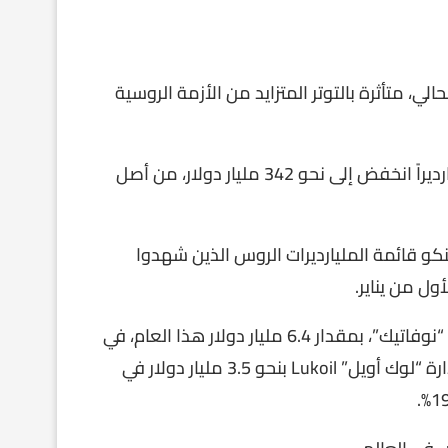
مليار دولار في العام الحالي، متأثرة بالتوتر المتزايد من الأزمة الروسية
وذكر موقع “بلومبيرغ”، يوم الأربعاء، إن صافي ثروة 23 مليارديراً انخفض إلى نحو 342 مليار دولار، من أصل
كو قائمة المليارديرات الروس الذين شهدوا
ول من يناير.
وتراجعت ثروة ليونيد ميكلسون، زميله المساهم في شركة “نوفاتيك”، بمقدار 6.4 مليار دولار هذا العام، في
حين انخفض صافي ثروة فاغيت أليكبيروف، رئيس مجلس إدارة “لوك أويل” Lukoil بنحو 3.5 مليار دولار في