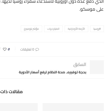
الذي دفع عدة دول أوروبية لاستدعاء سفراء روسيا لديها، ف
على موسكو.
#روسيا
الأزمة الأوكرانية
المليارديرات
مؤشر بلومبيرغ
0 تعليقات
0
السابق
بحجة توفيره.. صحة النظام ترفع أسعار الأدوية
مقالات ذات 