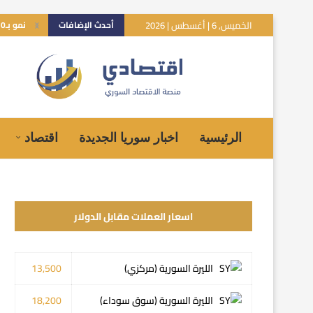
الخميس, 6 | أغسطس | 2026
أحدث الإضافات
نمو بـ10% للاقتصاد السوري.. هل تعكس توقعات صندوق النقد الواقع؟
الرئيسية
اخبار سوريا الجديدة
اقتصاد
اسعار العملات مقابل الدولار
الليرة السورية (مركزي)
13,500
الليرة السورية (سوق سوداء)
18,200