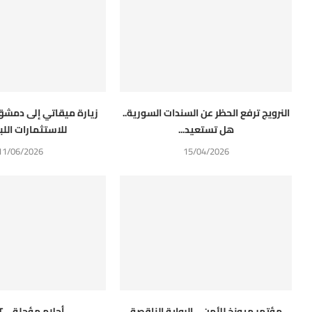
النرويج ترفع الحظر عن السندات السورية..
زيارة ميقاتي إلى دمشق
هل تستعيد...
للاستثمارات اللبنا
11/06/2026
15/04/2026
مؤتمر ميونخ للأمن… الرواية الناقصة
أحلام مؤجلة… SWIFT