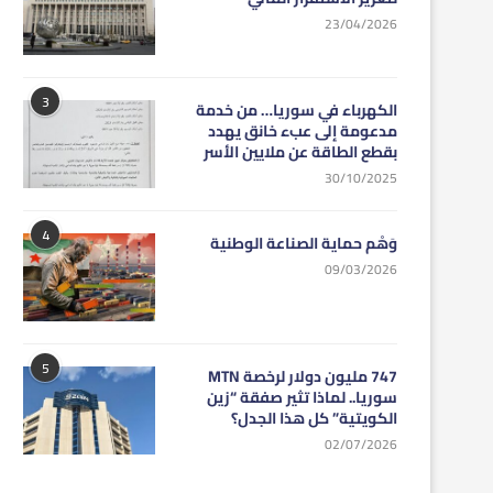
23/04/2026
3
الكهرباء في سوريا… من خدمة
مدعومة إلى عبء خانق يهدد
بقطع الطاقة عن ملايين الأسر
30/10/2025
4
وَهْم حماية الصناعة الوطنية
09/03/2026
5
747 مليون دولار لرخصة MTN
سوريا.. لماذا تثير صفقة “زين
الكويتية” كل هذا الجدل؟
02/07/2026