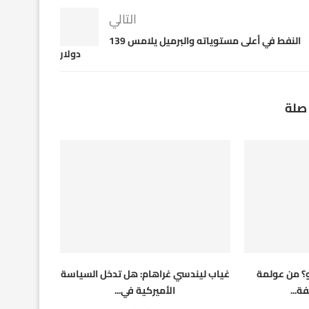
التالي
النفط في أعلى مستوياته والبرميل يلامس 139
دولار
صلة
و؟ من عولمة
غياب ليندسي غراهام: هل تدخل السياسة
ة...
الأميركية في...