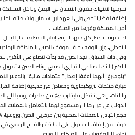
تجرمها لانتهاك حقوق الإنسان في اليمن وداخل المملكة نفس
إضافة لقضايا تخص ولي العهد ابن سلمان ونشاطاته المالية
أمن المملكة وغيرها من الملفات ..
النفطي، وإن الوقف خلف موقف الصين بالمنطقة الرمادية
وفي ذات السياق، نجد الصين قد بدأت تنصاع هي الأخرى ل
الأكبر (البنك الصناعي التجاري الصيني وبنك الصين )، تموي
“بلومبرغ” أنهما أوقفا إصدار “اعتمادات مالية” بالدولار ا
عبارة منتجات بتروكيماوية ومعادن غير حديدية إضافة الفرا
والأثاث، وهي تشكل مايقارب ٤٠% من 
الدولار، في حين مازال مسموح لهما بالتعامل بالعملات المحل
خوف من إيقاف الحصول على الطاقة والقمح الروسي في حا
تجاهلنا العقوبات على المركزي الروسي.