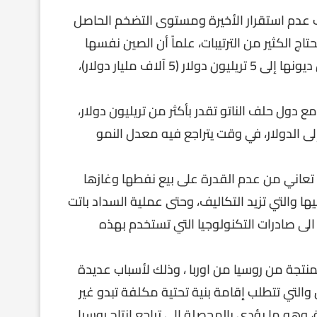
عدم استقرار الأخيرة ومستوى التضخم الحاصل
اج الكثير من الترتيبات، علماً أن الصين نفسها
تعاني من أزمة عقارية قد تعصف بالاقتصاد الصيني، وتصل ديونها إلى 5 تريليون دولار (5 آلاف مليار دولار)،
 دول حلف الناتو تقدر بأكثر من تريليون دولار،
 الدولار، في وقت يتراجع فيه معدل النمو
ا تعاني من عدم القدرة على بيع نفطها وغازها
 والتي تزيد التكاليف، وحتى عملية السداد باتت
لى صادرات التكنولوجيا التي تستخدم بهذه
نتجة من روسيا من اوربا ، وذلك لأسباب عديدة
لتي تتطلب إقامة بنية تحتية مكلفة تبدو غير
هو ما يؤدي بالمحصلة إلى تراجع إنتاج روسيا