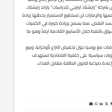
كة “رايشتاد اينرجي للدراسات” ياراند رايشتاد،
مها والإمارات لن تستطيع الاستمرار بخطتها زيادة
رفعه لسد النقص، مما يسمح بزيادة كبيرة في الكميات
وق بالنفط خلال الأسابيع القادمة ايضاً وهو ما
ت مع روسيا حول تخفيض النزاع بأوكرانيا، وبيع
وبات سياسية على خلفية اقتصادية تستهدف
عادة صياغة قانون الطاقة مقابل الغذاء.