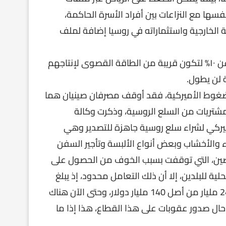
ها مع النزاعات بين أفراد الأسرة الحاكمة،
 الخارجية واستثماراته في روسيا إضافة لملف
لذا سوف تضطر كل منهما لرفع إنتاج النفط بمقدار لايقل عن ١٠% لتكون قريبة من الطاقة القصوى لإنتاجهم
 لن يطول.
لضغوط الأميركية، فقد أوقف مصرفان صينيان هما
ل مشتريات من السلع الروسية، وذكرت وكالة
لأميركي لشراء سلع روسية جاهزة للتصدير وهي
ء والأخشاب وبعض أنواع الألبسة وتأجير السفن
صادرات روسيا إلى الصين، التي توقفت بسبب الخوف من الحصول على
ية للبلدين، إلا أن ذلك التعامل محدود، إذ يبلغ
حجم التبادل بالعملات المحلية بين مركزيي الصين وروسيا، 24 مليار من أصل 140 مليار دولار، وحتى الآن هناك
ل صدور عقوبات على هذا القطاع، هذا إذا ما