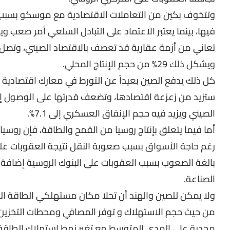
وتتخوف بكين من التعاملات الاقتصادية مع موسكو بسبب 
فيها، بينما يعتبر الاعتماد على التبادل السلعي أمر صعب ويحت
ويشكل ذلك 29% من حجم الإنتاج المحلي.
كل ذلك يدفع الصين بعيداً عن التورط في معارك اقتصادية مع
ستزيد من زعزعة اقتصادها، وتضعف قدرتها على الوصول إلى
الصيني ويزيد فيه حجم الإنفاق العسكري إلى 7.1%.
أما فيما يتعلق بإنتاج روسيا من القمح والطاقة، فإن روسي
رغم حاجة الأسواق بسبب صعوبة النقل نتيجة العقوبات عليها
بالغة الصعوب بسبب العقوبات على البنوك الروسية إضافة ا
الصناعة.
ولا يمكن للصين والهند أن تحلا مكان مستهلكي الطاقة الم
من حيث حجم الاستهلاك و توفر المصافي ومحطات التخزين وا
مجدية على المدى المتوسط مع تغير نمط استهلاك الطاقة، و