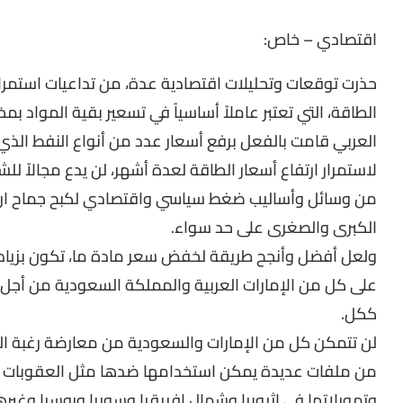
اقتصادي – خاص:
حذرت توقعات وتحليلات اقتصادية عدة، من تداعيات استمرار 
الطاقة، التي تعتبر عاملاً أساسياً في تسعير بقية المواد 
العربي قامت بالفعل برفع أسعار عدد من أنواع النفط الذي تنت
لاستمرار ارتفاع أسعار الطاقة لعدة أشهر، لن يدع مجالاً ل
من وسائل وأساليب ضغط سياسي واقتصادي لكبح جماح ارتف
الكبرى والصغرى على حد سواء.
ولعل أفضل وأنجح طريقة لخفض سعر مادة ما، تكون بزياد
على كل من الإمارات العربية والمملكة السعودية من أجل رف
ككل.
لن تتمكن كل من الإمارات والسعودية من معارضة رغبة ال
من ملفات عديدة يمكن استخدامها ضدها مثل العقوبات من
وتمويلاتها في إثيوبيا وشمال إفريقيا وسوريا وروسيا وغيره