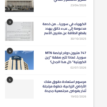
23/04/2026
3
الكهرباء في سوريا… من خدمة
مدعومة إلى عبء خانق يهدد
بقطع الطاقة عن ملايين الأسر
30/10/2025
4
747 مليون دولار لرخصة MTN
سوريا.. لماذا تثير صفقة “زين
الكويتية” كل هذا الجدل؟
02/07/2026
5
مرسوم استعادة حقوق ملاك
الأراضي الزراعية: خطوة مرتجلة
تُنذر بفوضى مجتمعية جديدة
19/02/2026