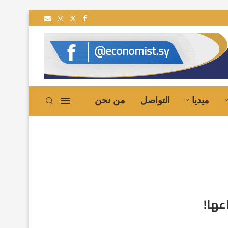
ميديا
التواصل
من نحن
عها!