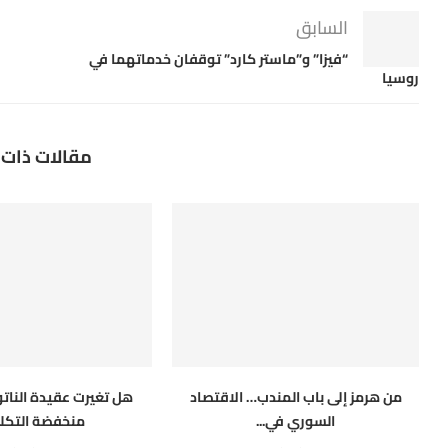
السابق
“فيزا” و”ماستر كارد” توقفان خدماتهما في
روسيا
مقالات ذات 
من هرمز إلى باب المندب… الاقتصاد
هل تغيرت عقيدة النات
السوري في...
منخفضة التكلف