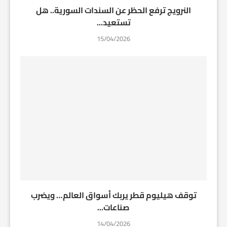
النرويج ترفع الحظر عن السندات السورية.. هل
تستعيد...
15/04/2026
توقف هيليوم قطر يربك أسواق العالم… ويضرب
صناعات...
14/04/2026