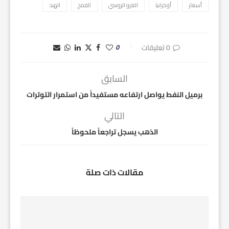
أسعار
أوكرانيا
الغزو الروسي
القمح
الهند
0 تعليقات
0
السابق
برميل النفط يواصل ارتفاعه مستفيداً من استمرار التوترات
التالي
الذهب يسجل تراجعاً ملحوظاً
مقالات ذات صلة