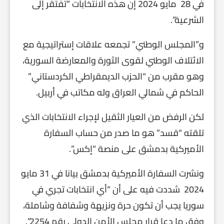
في 28 مايو 2024 إن هذه الانتخابات “تفتقر إلى
الشرعية”.
و”المجلس الوطني” تجمعه علاقات إستراتيجية مع
الائتلاف الوطني لقوى الثورة والمعارضة السورية،
وهو مقرب من “الحزب الديمقراطي الكردستاني”
الحاكم في شمالي العراق وله مكاتب في أربيل.
لكن الرفض من العيار الثقيل لإجراء الانتخابات الذي
تلقته “قسد” هو ما صدر من حساب السفارة
الأميركية بدمشق على منصة “إكس”.
ونشرت السفارة الأميركية بدمشق بيانا في 31 مايو
2024 شددت فيه على أن “أي انتخابات تجري في
سوريا يجب أن تكون حرة ونزيهة وشفافة وشاملة،
وفق ما دعا قرار مجلس الأمن الدولي رقم 2254”.