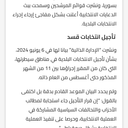
بسوريا، ونشرت قوائم المرشحين وسمحت ببث
الدعايات الانتخابية أعلنت بشكل مفاجئ إرجاء إجراء
الانتخابات البلدية.
تأجيل انتخابات قسد
ونشرت “الإدارة الذاتية” بيانا لها في 6 يونيو 2024،
بشأن تأجيل الانتخابات البلدية في مناطق سيطرتها،
التي كان من المقرر إجراؤها بين 11 من الشهر
المذكور حتى أغسطس من العام ذاته.
ولم يحدد البيان الموعد القادم بدقة بل اكتفى
بالقول: “إن قرار التأجيل جاء استجابة لمطالب
الأحزاب والتحالفات السياسية المشاركة في
العملية الانتخابية، وحرصا على تنفيذ العملية
الانتخابية بشكل ديمقراطي”.