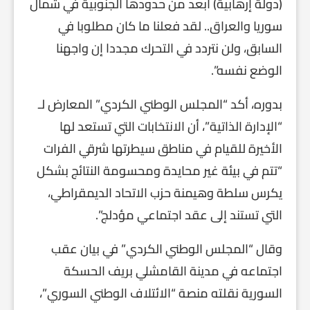
(دولة إرهابية) أبعد من حدودها الجنوبية في شمال
سوريا والعراق.. لقد فعلنا ما كان مطلوبا في
السابق، ولن نتردد في التحرك مجددا إن واجهنا
الوضع نفسه”.
بدوره، أكد “المجلس الوطني الكردي” المعارض لـ
“الإدارة الذاتية”، أن الانتخابات التي تستعد لها
الأخيرة للقيام في مناطق سيطرتها شرقي الفرات
“تتم في بيئة غير محايدة ومحسومة النتائج بشكل
يكرس سلطة وهيمنة حزب الاتحاد الديمقراطي،
التي تستند إلى عقد اجتماعي مؤدلج”.
وقال “المجلس الوطني الكردي” في بيان عقب
اجتماعه في مدينة القامشلي بريف الحسكة
السورية نقلته منصة “الائتلاف الوطني السوري”،