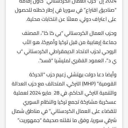
2024 إن “حزب العمال الكردستاني” حاول إقامة
“صناديق اقتراع” في سوريا في إطار خطته للحصول
على اعتراف دولي، معلنًا عن انتخابات محلية.
وحزب العمال الكردستاني “بي كا كا”، المصنف
جماعة إرهابية من قبل تركيا وأميركا، هو الأب
الروحي لحزب الاتحاد الديمقراطي الكردستاني “ب
ي د”، العمود الفقري لمليشيا “قسد”.
وأيضا دعا دولت بهتشلي زعيم حزب “الحركة
القومية” (MHP) التركي، المتحالف مع حزب العدالة
والتنمية التركي الحاكم، في 28 مايو 2024 لعملية
عسكرية مشتركة تجمع تركيا والنظام السوري
للقضاء على العمال الكردستاني” في مناطق شمال
شرقي سوريا، وفق ما نقلته صحيفة “جمهوريت”