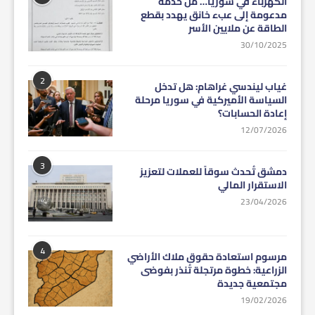
الكهرباء في سوريا… من خدمة
مدعومة إلى عبء خانق يهدد بقطع
الطاقة عن ملايين الأسر
30/10/2025
2
غياب ليندسي غراهام: هل تدخل
السياسة الأميركية في سوريا مرحلة
إعادة الحسابات؟
12/07/2026
3
دمشق تُحدث سوقاً للعملات لتعزيز
الاستقرار المالي
23/04/2026
4
مرسوم استعادة حقوق ملاك الأراضي
الزراعية: خطوة مرتجلة تُنذر بفوضى
مجتمعية جديدة
19/02/2026