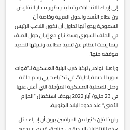
إلى إرجاء الانتخابات ريثما يتم يظهر مسار التفاوض
بين نظام الأسد والدول العربية وخاصة أن
السعودية يبدو أنها تحاول أن تكون اللاعب الرئيس
في الملف السوري وسط نزاع مع إيران حول الملف
بينما يبحث النظام عن تنفيذ مطالبه وتلبيتها لتحديد
موقفه منها”.
وراهنا، تواصل تركيا ضرب البنية العسكرية لـ”قوات
سوريا الديمقراطية”، في تكتيك حربي رسم حلقة
وصل للعملية العسكرية المؤجلة التي أعلن عنها
في 23 مايو/ أيار 2022 بهدف استكمال “الحزام
الأمني” عند حدود البلاد الجنوبية.
ولهذا فإن كثيرا من المراقبين يرون أن إجراء مثل
هذه الانتخابات البلدية في مناطق قسد، سيدفع