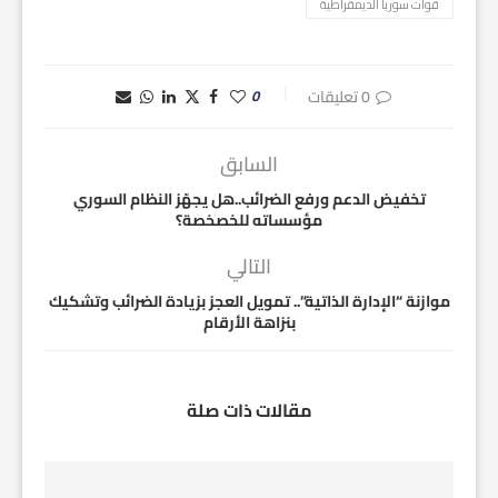
قوات سوريا الديمقراطية
0 تعليقات
0
السابق
تخفيض الدعم ورفع الضرائب..هل يجهّز النظام السوري
مؤسساته للخصخصة؟
التالي
موازنة “الإدارة الذاتية”.. تمويل العجز بزيادة الضرائب وتشكيك
بنزاهة الأرقام
مقالات ذات صلة