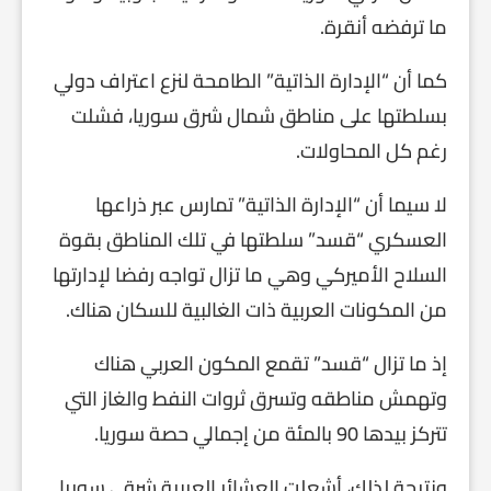
ما ترفضه أنقرة.
كما أن “الإدارة الذاتية” الطامحة لنزع اعتراف دولي
بسلطتها على مناطق شمال شرق سوريا، فشلت
رغم كل المحاولات.
لا سيما أن “الإدارة الذاتية” تمارس عبر ذراعها
العسكري “قسد” سلطتها في تلك المناطق بقوة
السلاح الأميركي وهي ما تزال تواجه رفضا لإدارتها
من المكونات العربية ذات الغالبية للسكان هناك.
إذ ما تزال “قسد” تقمع المكون العربي هناك
وتهمش مناطقه وتسرق ثروات النفط والغاز التي
تتركز بيدها 90 بالمئة من إجمالي حصة سوريا.
ونتيجة لذلك، أشعلت العشائر العربية شرقي سوريا