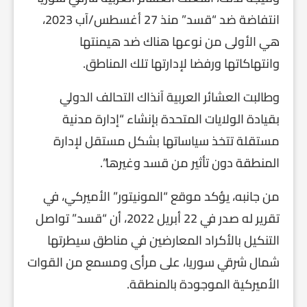
انتفاضة ضد “قسد” منذ 27 أغسطس/آب 2023،
هي الأولى من نوعها هناك ضد هيمنتها
وانتهاكاتها ورفضا لإدارتها تلك المناطق.
وطالبت العشائر العربية آنذاك التحالف الدولي
بقيادة الولايات المتحدة بإنشاء “إدارة مدنية
مستقلة تتخذ سياساتها بشكل مستقل لإدارة
المنطقة دون تأثير من قسد وغيرها”.
من جانبه، يؤكد موقع “المونيتور” الأميركي، في
تقرير له صدر في 22 أبريل 2022، أن “قسد” تواصل
التنكيل بالأكراد المعارضين في مناطق سيطرتها
شمال شرقي سوريا، على مرأى ومسمع من القوات
الأميركية الموجودة بالمنطقة.