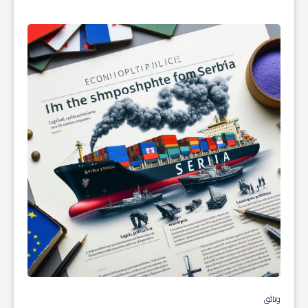
وثائق