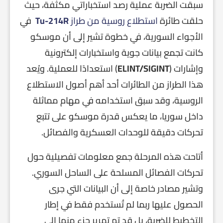
سبقت الضربة عملية رصد استخباراتي مكثفة، حيث
حلقت طائرة
استطلاع روسية من طراز
Tu-214R
في
الأجواء السورية، في خطوة تشير إلى أن موسكو
كانت تجمع بيانات جوية واستخبارات إلكترونية
وإشارات (
ELINT/SIGINT
) استعدادًا للعملية. ويُعد
هذا الطراز من الطائرات أحد أهم أصول الاستطلاع
الروسية، وقد سبق استخدامه في مهام مماثلة
داخل سوريا، ما يعكس قدرة موسكو على تتبع
تحركات دقيقة للوحدات العسكرية والفصائل.
أتاحت هذه المرحلة جمع معلومات تفصيلية حول
تحركات الفصائل المسلحة على الساحل السوري.
وتشير مصادر خاصة إلى أن البيانات التي جرى
الحصول عليها ربما لم تُستخدم فقط في إطار
التخطيط للضربة، بل قد تم تمرير جزء منها إلى