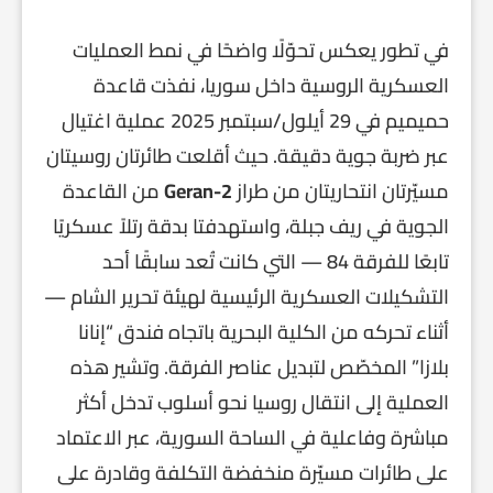
في تطور يعكس تحوّلًا واضحًا في نمط العمليات
العسكرية الروسية داخل سوريا، نفذت قاعدة
حميميم في 29 أيلول/سبتمبر 2025 عملية اغتيال
عبر ضربة جوية دقيقة. حيث أقلعت طائرتان روسيتان
مسيّرتان انتحاريتان من طراز
Geran-2
من القاعدة
الجوية في ريف جبلة، واستهدفتا بدقة رتلاً عسكريًا
تابعًا للفرقة 84 — التي كانت تُعد سابقًا أحد
التشكيلات العسكرية الرئيسية لهيئة تحرير الشام —
أثناء تحركه من الكلية البحرية باتجاه فندق “إنانا
بلازا” المخصّص لتبديل عناصر الفرقة. وتشير هذه
العملية إلى انتقال روسيا نحو أسلوب تدخل أكثر
مباشرة وفاعلية في الساحة السورية، عبر الاعتماد
على طائرات مسيّرة منخفضة التكلفة وقادرة على