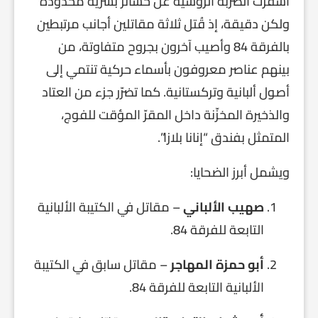
أسفرت الضربة الروسية عن خسائر بشرية محدودة
ولكن دقيقة، إذ قُتل ثلاثة مقاتلين أجانب مرتبطين
بالفرقة 84 وأصيب آخرون بجروح متفاوتة، من
بينهم عناصر معروفون بأسماء حركية تنتمي إلى
أصول ألبانية وتركستانية. كما تضرّر جزء من العتاد
والذخيرة المخزّنة داخل المقرّ المؤقت للفوج،
المتمثل بفندق “إنانا بلازا”.
ويشمل أبرز الضحايا:
صهيب الألباني
– مقاتل في الكتيبة الألبانية
التابعة للفرقة 84.
أبو حمزة المهاجر
– مقاتل سابق في الكتيبة
الألبانية التابعة للفرقة 84.