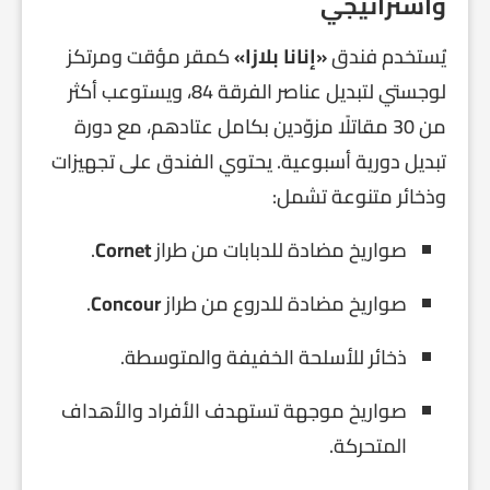
واستراتيجي
يُستخدم فندق
«إنانا بلازا»
كمقر مؤقت ومرتكز
لوجستي لتبديل عناصر الفرقة 84، ويستوعب أكثر
من 30 مقاتلًا مزوّدين بكامل عتادهم، مع دورة
تبديل دورية أسبوعية. يحتوي الفندق على تجهيزات
وذخائر متنوعة تشمل:
صواريخ مضادة للدبابات من طراز
Cornet
.
صواريخ مضادة للدروع من طراز
Concour
.
ذخائر للأسلحة الخفيفة والمتوسطة.
صواريخ موجهة تستهدف الأفراد والأهداف
المتحركة.