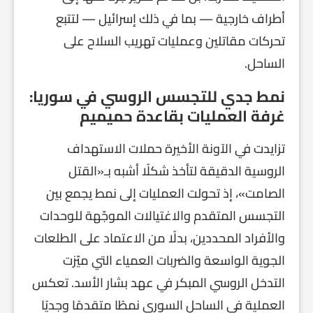
أطراف خارجية — بما في ذلك إسرائيل — لتتبع
تحركات مقاتلين وعمليات تهريب السلاح على
الساحل.
نمط جدي للتجسس الروسي في سوريا:
غرفة العمليات بقاعدة حميميم
تزايدت في الآونة الأخيرة حملات الاستهداف
الروسية الدقيقة لتأخذ شكلًا أشبه بـ«القتل
الصامت»، إذ تحولت العمليات إلى نمط يجمع بين
التجسس المتقدم والاغتيالات الموجّهة للوحدات
والأفراد المحددين، بدلًا من الاعتماد على الطلعات
الجوية الواسعة والضربات العمياء التي ميّزت
التدخل الروسي المبكر في عهد بشار الأسد. تعكس
العملية في الساحل السوري نمطًا متقدمًا وجديًا