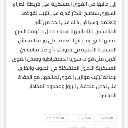
إلى جانبها من القوى العسكرية على خريطة الصراع
السوري ستصبح الأكثر قدرة على تثبيت نفوذها.
وتعتمد روسيا في ذلك على الحد من تأثير
المنافسين لتلك الجهة، سواء داخل حكومة الشرع
نفسها، التي يبدو انها تعتمد على ورقة الفصائل
المسلحة الأجنبية في نفوذها ، أو ضد منافسين
آخرين مثل قوات سوريا الديمقراطية وبعض القوى
العسكرية الأخرى المتشكلة في الجنوب والخارج،
لإعادة ترتيب موازين القوى لصالحها، مع الحفاظ
على تدخل منخفض البروز ومحدود المخاطر
المباشرة.
الفرقة 84
فندق إنانا بلازا
قاعدة حميمم