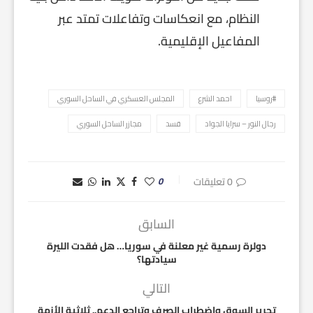
النظام، مع انعكاسات وتفاعلات تمتد عبر
المفاعيل الإقليمية.
#روسيا
احمد الشرع
المجلس العسكري في الساحل السوري
رجال النور – سرايا الجواد
قسد
مجازر الساحل السوري
0 تعليقات
0
السابق
دولرة رسمية غير معلنة في سوريا… هل فقدت الليرة
سيادتها؟
التالي
تحرير السوق واضطراب الصرف وتراجع الدعم.. ثلاثية الأزمة