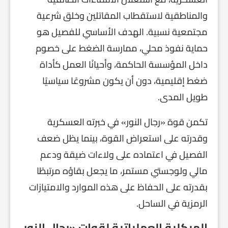
والمناطقية لاستقطاب المقاتلين وخلق شرعية
مجتمعية نسبية. الهدف الأساسي للفصيل هو
حماية نفوذ محلي، ممارسة الضغط على خصوم
داخل المؤسسة الحاكمة، وأحيانًا العمل كأداة
ضغط إقليمية، دون أن يكون مشروعًا سياسيًا
طويل المدى.
تكمن قوة «رجال النور» في خبرته العسكرية
وقدرته على استعراض القوة، بينما يظل ضعف
الفصيل في اعتماده على ولاءات ضيقة ودعم
مالي ولوجستي مستمر، ما يجعل بقاؤه مرتبطًا
بقدرته على الحفاظ على هذه الموارد والامتيازات
الرمزية في الساحل.
الهيكلية العملياتية لقوات «رجال النور