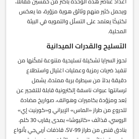
أعداد عناصر هذه الوحدة بأكثر من خمسين مقاتلاً،
ويحمل كثير منهم وثائق هوية مزوّرة، ما يعكس
تكتيكًا يعتمد على التسلّل والتمويه في البيئة
المحلية.
التسليح والقدرات الميدانية
تحوز السرايا تشكيلة تسليحية متنوعة تمكّنها من
تنفيذ ضربات رمزية وعمليات اغتيال واستطلاع
دقيقة بدلاً من سيطرة برية ممتدة. يشمل
ترسانتها عبوات ناسفة إلكترونية قابلة للتفجير عن
بُعد ومزوّدة بكاميرات وهواتف، صواريخ مضادة
للدروع من طراز «الماس» الإيراني و«كورنيت إي»
الروسي، قذائف «كاتيوشا» بمدى يقارب 30 كلم،
بنادق قنص من طراز SV‑99، قاذفات آر‌بي‌جي بأنواع