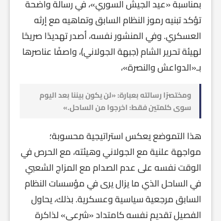
بمناسبة «عيد الجيش السوري»، في رسالة واضحة
تؤكد تبنيه رموز النظام السابق وتماهيه مع إرثه
العسكري. وفي المنشور نفسه، أصدر تهديدًا صريحًا
لهيئة تحرير الشام (جبهة الجولاني)، واصفًا عناصرها
بـ«الدواعش والنصرة»،
ومختصرًا رسالته بعبارة: «لن يكون بيننا بعد اليوم
سوى كلمتين فقط: اخرجوا من الساحل.»
هذا التموضع يعكس استراتيجية محسوبة؛
مواجهة علنية مع الجولاني وهيئته، مع الحرص في
الوقت نفسه على عدم الصدام مع المزاج الشعبي
في الساحل الذي ما يزال يرى في مؤسسات النظام
السابق مرجعية سياسية وعسكرية. بذلك، يحاول
الفصيل تقديم نفسه كامتداد «شرعي» لذاكرة