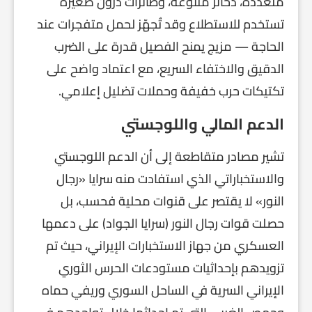
متعددة، ذخائر متنوعة، وطائرات درون صغيرة
تستخدم للاستطلاع وقد تُجهّز لحمل متفجرات عند
الحاجة — مزيج يمنح الفصيل قدرة على الضرب
الدقيق والاختفاء السريع، مع اعتماد واضح على
تكتيكات حرب خفيفة وحملات تضليل إعلامي.
الدعم المالي واللوجستي
تشير مصادر متقاطعة إلى أن الدعم اللوجستي
والاستخباراتي الذي استفادت منه سرايا «رجال
النور» لا يقتصر على قنوات محلية فحسب، بل
حصلت قوات رجال النور (سرايا الجواد) على دعمها
العسكري من جهاز الاستخبارات الإيراني، حيث تم
تزويدهم بإحداثيات مستودعات الحرس الثوري
الإيراني السرية في الساحل السوري وريفي حماه