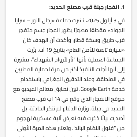
1. انفجار جبلة قرب مصنع الحديد:
في 3 أيلول 2025، نشرت جماعة «رجال النور – سرايا
الجواد» مقطعًا مصورًا يظهر انفجار جسم متفجر
قرب طريق وسكة قطار، وأكدت أن الهدف كان
«سيارة تابعة للأمن العام» بتاريخ 19 آب. برّرت
الجماعة العملية بأنها “ثأر لأرواح الشهداء”، مشيرة
إلى أنها أجلت التنفيذ أكثر من مرة لحماية المدنيين
في المنطقة. وعند التدقيق الجغرافي باستخدام
خدمة Google Earth، تبين تطابق معالم الفيديو مع
موقع الانفجار الذي وقع في 14 آب قرب مصنع
الحديد في جبلة. وزارة الدفاع لم تنكر الحادثة، بل
أصدرت بيانًا ذكرت فيه تعرض آلية عسكرية لهجوم
من “فلول النظام البائد”. وتعتبر هذه المرة الأولى