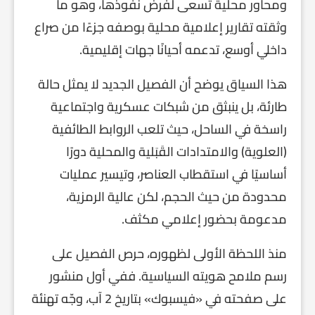
ومحاور محلية تسعى لفرض نفوذها، وهو ما
وثقته تقارير إعلامية محلية بوصفه جزءًا من صراع
داخلي أوسع، تدعمه أحيانًا جهات إقليمية.
هذا السياق يوضح أن الفصيل الجديد لا يمثل حالة
طارئة، بل ينبثق من شبكات عسكرية واجتماعية
راسخة في الساحل، حيث تلعب الروابط الطائفية
(العلوية) والامتدادات القَبَلية والمحلية دورًا
أساسيًا في استقطاب العناصر، وتيسير عمليات
محدودة من حيث الحجم، لكن عالية الرمزية،
مدعومة بحضور إعلامي مكثف.
منذ اللحظة الأولى لظهوره، حرص الفصيل على
رسم ملامح هويته السياسية. ففي أول منشور
على صفحته في «فيسبوك» بتاريخ 2 آب، وجّه تهنئة