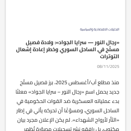
التحليلات الاقتصادية والسياسية
«رجال النور — سرايا الجواد»: ولادة فصيل
مسلّح في الساحل السوري وخطر إعادة إشعال
التوترات
08/11/2025
منذ مطلع آب/أغسطس 2025، برز فصيل مسلّح
جديد يحمل اسم «رجال النور – سرايا الجواد» معلنًا
بدء عملياته العسكرية ضد القوات الحكومية في
الساحل السوري، ومسوّغًا أن تحركه يأتي في إطار
«الثأر لأرواح الشهداء». لم يكن الإعلان مجرد بيان
مكتوب، بل رافقه نشر تسجيلات مصوّرة تُظهر