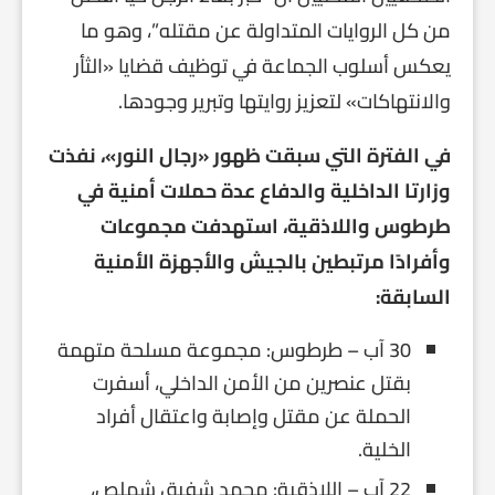
من كل الروايات المتداولة عن مقتله”، وهو ما
يعكس أسلوب الجماعة في توظيف قضايا «الثأر
والانتهاكات» لتعزيز روايتها وتبرير وجودها.
في الفترة التي سبقت ظهور «رجال النور»، نفذت
وزارتا الداخلية والدفاع عدة حملات أمنية في
طرطوس واللاذقية، استهدفت مجموعات
وأفرادًا مرتبطين بالجيش والأجهزة الأمنية
السابقة:
30 آب – طرطوس: مجموعة مسلحة متهمة
بقتل عنصرين من الأمن الداخلي، أسفرت
الحملة عن مقتل وإصابة واعتقال أفراد
الخلية.
22 آب – اللاذقية: محمد شفيق شملص،