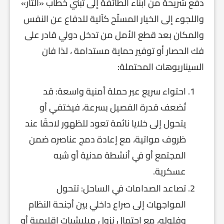
دفع شريحة من أبناء الطائفة إلى تبني خطاب «الثأر»
واللجوء إلى الخيار المسلّح كآلية للدفاع عن النفس
والمكان بعد قطع الأمل من تدخل دولي قادر على
فك الحصار أو توفير حماية مستدامة ، لذا فان
السيناريوهات المحتملة:
احتواء سريع عبر حملة أمنية واسعة: قد
تُضعف قدرة الفصيل بسرعة، فيختفي أو
يتحول إلى خلايا نائمة تعود للظهور لاحقًا عند
ظروف مواتية، مع إعادة دمج عناصره ضمن
المجتمع أو في أنشطة مدنية أو شبه
عسكرية.
تصاعد الصدامات في الساحل: تتحول
المواجهات إلى صراع داخلي بين أجنحة النظام
وفلوله، مع احتمال نزول ميليشيات إقليمية أو