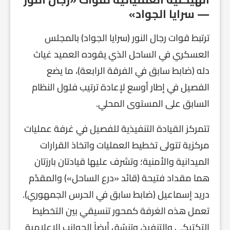
— سرايا الجواد»
ترتبط قوات رجال النور (سرايا الجواد) بالمجلس
العسكري في الساحل الذي يقوده العميد غياث
دله (ضابط سابق في الفرقة الرابعة)، ما يضع
الفصيل في إطار أوسع لإعادة ترتيب فلول النظام
السابق على المستوى المحلي.
تتمركز القيادة التنفيذية للفصيل في غرفة عمليات
مركزية تتولى تخطيط العمليات واتخاذ القرارات
الميدانية والأمنية؛ وتشرف عليها قيادتان بارزتان
هما مقداد فتيحة (قائد «درع الساحل») والمقدّم
دريد إسماعيل (ضابط سابق في الحرس الجمهوري).
تعمل هذه الغرفة كمحور تنسيقي بين التخطيط
التكتيكي والتنفيذ، وتنسّق أيضاً الجوانب الإعلامية