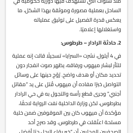
منذ سنوات التي تُستهدف فيها دورية حكومية في
الساحل بعملية مصورة وموثقة بهذا الشكل، ما
يعكس قدرة الفصيل على توثيق عملياته
واستغلالها إعلاميًا.
2. حادثة الرادار – طرطوس:
في 4 أيلول، نشرت «السرايا» تسجيلًا قالت إنه عملية
للثأر لبشار ميهوب ورفاقه، يظهر صوت انفجار دون
تحديد مكان أو هدف واضح. رُوّج حينها على وسائل
التواصل خبرًا مفاده أن ميهوب قُتل على يد “مقاتل
أجنبي” وجرى قطع رأسه والتجول به في حي الرادار
بطرطوس، لكن وزارة الداخلية نفت الرواية لاحقًا،
مؤكدة أن ميهوب كان بين الموقوفين ضمن خلية
مسلحة اعتُقلت في طرطوس. وقد صرح أحد
الصحفيين المحليين أن “خبر بقاء الرجل حيًا أفضل