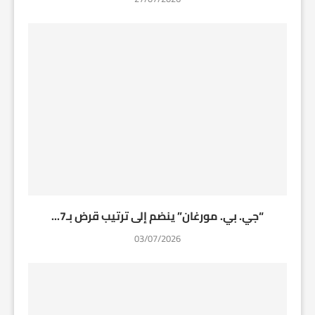
“جي. بي. مورغان” ينضم إلى ترتيب قرض بـ7...
03/07/2026