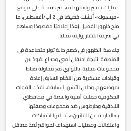
عمليات تفجير واستهداف، عبر صفحة على موقع
«فيسبوك» أُنشئت خصيصًا في 2 آب/أغسطس، ما
منح ظهور الفصيل بُعدًا إعلاميًا مقصودًا وساهم
في سرعة انتشار روايته محليًا.
جاء هذا الظهور في خضم حالة توتر متصاعدة في
المنطقة، نتيجة احتقان أمني وصراع نفوذ بين
مجموعات محلية، بالتوازي مع محاولة ضباط
وقيادات عسكرية من النظام السابق إعادة
تموضعهم. وخلال الأشهر السابقة، نفذت القوات
الحكومية حملات أمنية واسعة في محافظتي
اللاذقية وطرطوس ضد مجموعات وصفتها
بـ«الخارجة عن القانون»، تخللتها اشتباكات
واعتقالات وعمليات استهداف لمواقع تُعدّ معاقل