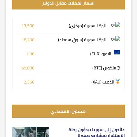
اسعار العملات مقابل الدولار
الليرة السورية (مركزي)
13,500
الليرة السورية (سوق سوداء)
18,200
اليورو (EUR)
1.08
₿ بيتكوين (BTC)
65,000
الذهب (XAU)
2,350
التمكين الاقتصادي
عائدون إلى سوريا يبدؤون رحلة
الاستقرار بمشاريع صغيرة