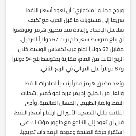
ورجح محللو “ماكواري” أن تعود أسعار النفط
سريعاً إلى مستويات ما قبل الحرب مع تكيف
سلاسل الإمداد وإعادة فتح مضيق هرمز. وتوقعوا
أن يبلغ متوسط سعر خام برنت 67 دولاراً للبرميل،
مقابل 62 دولاراً لخام غرب تكساس الوسيط خلال
الربع الثالث من العام، مقارنة بمتوسط بلغ 94 دولاراً
و87 دولاراً على التوالي في الربع الثاني.
ويُعد مضيق هرمز ممراً رئيسياً لصادرات النفط
والغاز من الخليج، إذ يمر عبره نحو خُمس شحنات
النفط والغاز الطبيعي المسال العالمية. وأدى
إغلاقه خلال التصعيد الأخير إلى ارتفاع أسعار النفط،
قبل أن تعود إلى التراجع مع ظهور مؤشرات على
استقرار حركة الملاحة وعودة الإمدادات تدريجياً.