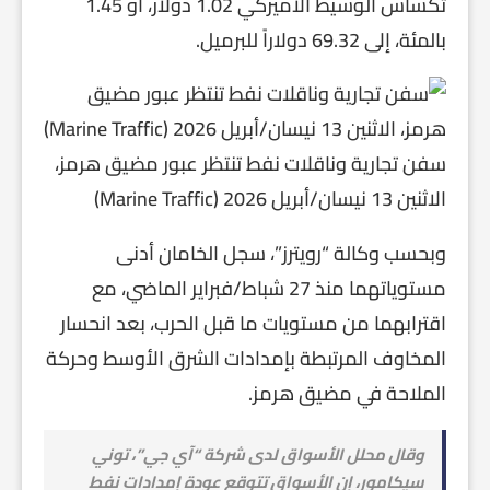
تكساس الوسيط الأميركي 1.02 دولار، أو 1.45
بالمئة، إلى 69.32 دولاراً للبرميل.
سفن تجارية وناقلات نفط تنتظر عبور مضيق هرمز،
الاثنين 13 نيسان/أبريل 2026 (Marine Traffic)
وبحسب وكالة “رويترز”، سجل الخامان أدنى
مستوياتهما منذ 27 شباط/فبراير الماضي، مع
اقترابهما من مستويات ما قبل الحرب، بعد انحسار
المخاوف المرتبطة بإمدادات الشرق الأوسط وحركة
الملاحة في مضيق هرمز.
وقال محلل الأسواق لدى شركة “آي جي”، توني
سيكامور، إن الأسواق تتوقع عودة إمدادات نفط