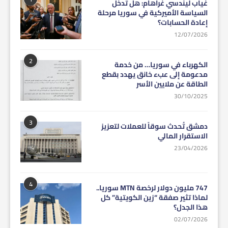
غياب ليندسي غراهام: هل تدخل
السياسة الأميركية في سوريا مرحلة
إعادة الحسابات؟
12/07/2026
2
الكهرباء في سوريا… من خدمة
مدعومة إلى عبء خانق يهدد بقطع
الطاقة عن ملايين الأسر
30/10/2025
3
دمشق تُحدث سوقاً للعملات لتعزيز
الاستقرار المالي
23/04/2026
4
747 مليون دولار لرخصة MTN سوريا..
لماذا تثير صفقة “زين الكويتية” كل
هذا الجدل؟
02/07/2026